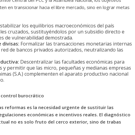
omité Central del PCC y la Asamblea Nacional, los objetivos
ten en transicionar hacia el libre mercado, sino en lograr metas
stabilizar los equilibrios macroeconómicos del país
ales cruzados, sustituyéndolos por un subsidio directo e
es de vulnerabilidad demostrada.
 divisas:
Formalizar las transacciones monetarias internas
la red de bancos privados autorizados, neutralizando las
ductiva:
Descentralizar las facultades económicas para
es y permitir que las micro, pequeñas y medianas empresas
imas (S.A.) complementen el aparato productivo nacional
o.
 control burocrático
as reformas es la necesidad urgente de sustituir las
egulaciones económicas e incentivos reales. El diagnóstico
tual no es solo fruto del cerco exterior, sino de trabas