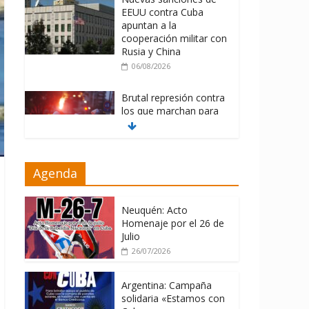
EEUU contra Cuba
apuntan a la
cooperación militar con
Rusia y China
06/08/2026
Brutal represión contra
los que marchan para
que no se venda la
patria
06/08/2026
Agenda
La ONU condena
medidas de EE.UU
contra Cuba
Neuquén: Acto
Homenaje por el 26 de
06/08/2026
Julio
26/07/2026
Argentina: Campaña
solidaria «Estamos con