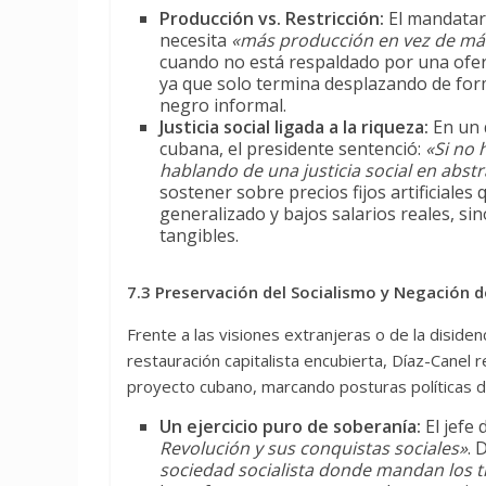
Producción vs. Restricción:
El mandatar
necesita
«más producción en vez de más
cuando no está respaldado por una oferta 
ya que solo termina desplazando de form
negro informal.
Justicia social ligada a la riqueza:
En un q
cubana, el presidente sentenció:
«Si no 
hablando de una justicia social en abst
sostener sobre precios fijos artificiale
generalizado y bajos salarios reales, s
tangibles.
7.3 Preservación del Socialismo y Negación d
Frente a las visiones extranjeras o de la diside
restauración capitalista encubierta, Díaz-Canel r
proyecto cubano, marcando posturas políticas 
Un ejercicio puro de soberanía:
El jefe
Revolución y sus conquistas sociales»
. 
sociedad socialista donde mandan los tr