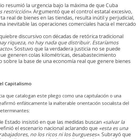
io resumió la urgencia bajo la máxima de que Cuba
 restricción»
. Argumentó que el control estatal excesivo,
real de bienes en las tiendas, resulta inútil y perjudicial,
a inevitable las operaciones comerciales hacia el mercado
uiebre discursivo con décadas de retórica tradicional
hay riqueza, no hay nada que distribuir. Estaríamos
racto»
. Sostuvo que la verdadera justicia no se puede
s que generen colas kilométricas, desabastecimiento
ino sobre la base de una economía real que genere bienes
el Capitalismo
ncia que catalogan este pliego como una capitulación o una
eafirmó enfáticamente la inalterable orientación socialista del
determinantes:
 de Estado insistió en que las medidas buscan
«salvar la
Definió el escenario nacional aclarando que
«esta es una
abajadores, no los ricos ni los burgueses»
. Subrayó que