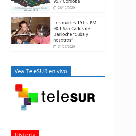
95.7 Córdoba
26/10/2020
Los martes 19 hs. FM
90.1 San Carlos de
Bariloche “Cuba y
nosotros”
31/07/2020
Vea TeleSUR en vivo
Historia