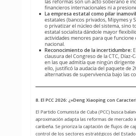
las reformas son un acto soberano e i
financieros internacionales ni a presio
La empresa estatal como pilar inamovi
estatales (bancos privados, Mipymes y S.
o privatizar el núcleo del sistema, sino
estatal socialista dándole mayor flexibi
actividades menores para que funcione c
nacional.
Reconocimiento de la incertidumbre:
E
clausura del Congreso de la CTC, Díaz-C
en las que admitía que ningún dirigente 
ello, justificó la audacia del paquete d
alternativas de supervivencia bajo las co
8. El PCC 2026: ¿»Deng Xiaoping con Caracter
El Partido Comunista de Cuba (PCC) busca balanc
aproximación adapta las reformas de mercado im
caribeña. Se prioriza la captación de flujos de ca
control de los sectores estratégicos del Estado