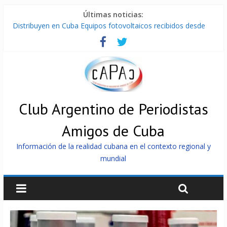
Últimas noticias:
Distribuyen en Cuba Equipos fotovoltaicos recibidos desde
Argentina
La ONU condena medidas de EE.UU contra Cuba
Cuba alerta sobre doctrina militar de dominación de EEUU
Nuevas sanciones de EEUU contra Cuba apuntan a la
cooperación militar con Rusia y China
Brutal represión contra los que marchan para que no se
venda la patria
Club Argentino de Periodistas
Amigos de Cuba
Información de la realidad cubana en el contexto regional y
mundial