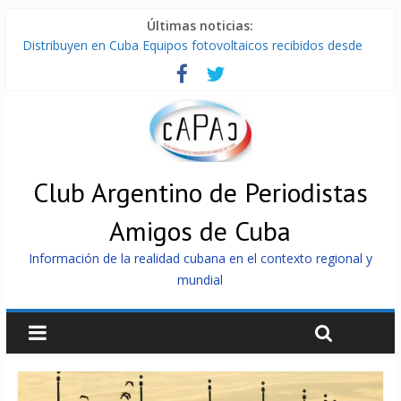
Últimas noticias:
Distribuyen en Cuba Equipos fotovoltaicos recibidos desde
Argentina
La ONU condena medidas de EE.UU contra Cuba
Cuba alerta sobre doctrina militar de dominación de EEUU
Nuevas sanciones de EEUU contra Cuba apuntan a la
cooperación militar con Rusia y China
Brutal represión contra los que marchan para que no se
venda la patria
Club Argentino de Periodistas
Amigos de Cuba
Información de la realidad cubana en el contexto regional y
mundial