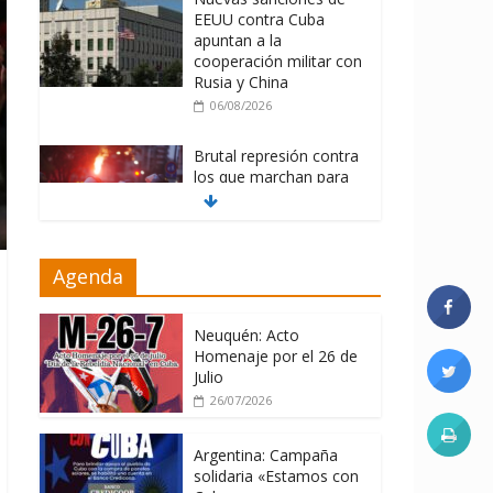
EEUU contra Cuba
apuntan a la
cooperación militar con
Rusia y China
06/08/2026
Brutal represión contra
los que marchan para
que no se venda la
patria
06/08/2026
Agenda
La ONU condena
medidas de EE.UU
contra Cuba
Neuquén: Acto
Homenaje por el 26 de
06/08/2026
Julio
26/07/2026
Argentina: Campaña
solidaria «Estamos con