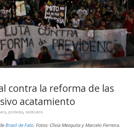
al contra la reforma de las
sivo acatamiento
,
,
naro
protesta
sindicatos
 de
Brasil de Fato
. Fotos: Clívia Mesquita y Marcelo Ferreira.