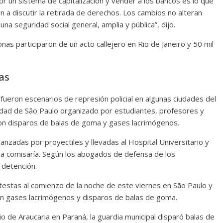
 por un sistema de capitalización y vender a los bancos es lo que
an a discutir la retirada de derechos. Los cambios no alteran
a seguridad social general, amplia y pública”, dijo.
as participaron de un acto callejero en Rio de Janeiro y 50 mil
as
fueron escenarios de represión policial en algunas ciudades del
rsidad de São Paulo organizado por estudiantes, profesores y
r con disparos de balas de goma y gases lacrimógenos.
nzadas por proyectiles y llevadas al Hospital Universitario y
na comisaría. Según los abogados de defensa de los
a detención.
testas al comienzo de la noche de este viernes en São Paulo y
con gases lacrimógenos y disparos de balas de goma.
io de Araucaria en Paraná, la guardia municipal disparó balas de