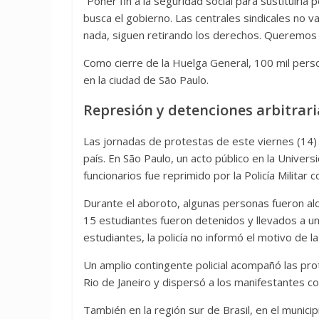
“Poner fin a la seguridad social para sustituirla
busca el gobierno. Las centrales sindicales no v
nada, siguen retirando los derechos. Queremos un
Como cierre de la Huelga General, 100 mil person
en la ciudad de São Paulo.
Represión y detenciones arbitrari
Las jornadas de protestas de este viernes (14) 
país. En São Paulo, un acto público en la Unive
funcionarios fue reprimido por la Policía Milita
Durante el aboroto, algunas personas fueron alca
15 estudiantes fueron detenidos y llevados a u
estudiantes, la policía no informó el motivo de l
Un amplio contingente policial acompañó las pro
Rio de Janeiro y dispersó a los manifestantes 
También en la región sur de Brasil, en el municip