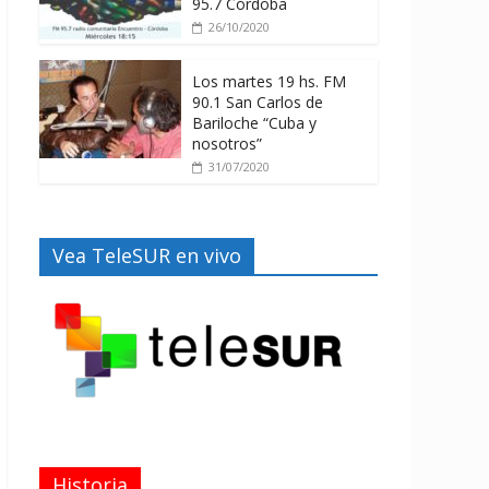
95.7 Córdoba
26/10/2020
Los martes 19 hs. FM
90.1 San Carlos de
Bariloche “Cuba y
nosotros”
31/07/2020
Vea TeleSUR en vivo
Historia