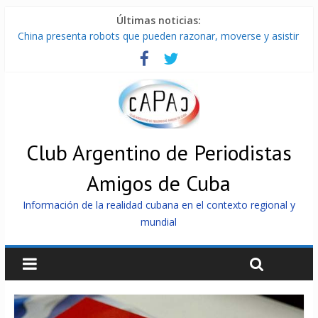
Últimas noticias:
China presenta robots que pueden razonar, moverse y asistir
a personas
Nuevas sanciones de EEUU contra Cuba apuntan a la
cooperación militar con Rusia y China
Brutal represión contra los que marchan para que no se
venda la patria
Distribuyen en Cuba Equipos fotovoltaicos recibidos desde
Argentina
Club Argentino de Periodistas
Milei firmó memorándum con EE.UU sin informarlo
Amigos de Cuba
Información de la realidad cubana en el contexto regional y
mundial