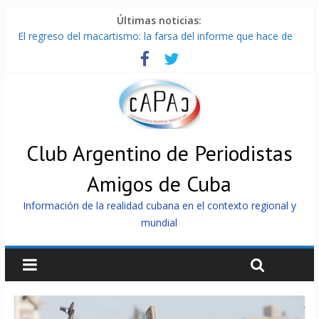
Últimas noticias:
El regreso del macartismo: la farsa del informe que hace de
Cuba el enemigo perfecto
Milei firmó memorándum con EE.UU sin informarlo
China presenta robots que pueden razonar, moverse y asistir
a personas
La Habana avanza en reconexión tras nuevo apagón
Más de 7 000 contenedores impedidos de llegar a Cuba
Club Argentino de Periodistas
Amigos de Cuba
Información de la realidad cubana en el contexto regional y
mundial