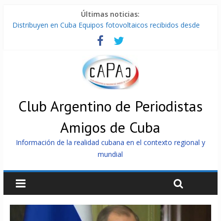
Últimas noticias:
Distribuyen en Cuba Equipos fotovoltaicos recibidos desde
Argentina
La ONU condena medidas de EE.UU contra Cuba
Cuba alerta sobre doctrina militar de dominación de EEUU
Nuevas sanciones de EEUU contra Cuba apuntan a la
cooperación militar con Rusia y China
Brutal represión contra los que marchan para que no se
venda la patria
Club Argentino de Periodistas
Amigos de Cuba
Información de la realidad cubana en el contexto regional y
mundial