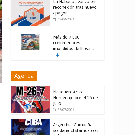
La Habana avanza en
reconexión tras nuevo
apagón
03/08/2026
Más de 7 000
contenedores
impedidos de llegar a
Cuba
03/08/2026
Milei firmó
Agenda
memorándum con
EE.UU sin informarlo
Neuquén: Acto
04/08/2026
Homenaje por el 26 de
Julio
26/07/2026
Argentina: Campaña
solidaria «Estamos con