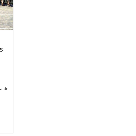
si
ra de