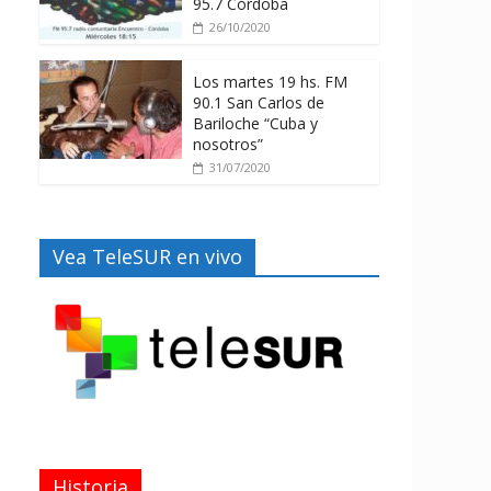
95.7 Córdoba
26/10/2020
Los martes 19 hs. FM
90.1 San Carlos de
Bariloche “Cuba y
nosotros”
31/07/2020
Vea TeleSUR en vivo
Historia