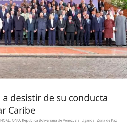
a desistir de su conducta
ar Caribe
,
,
,
,
NOAL
ONU
República Bolivariana de Venezuela
Uganda
Zona de Paz