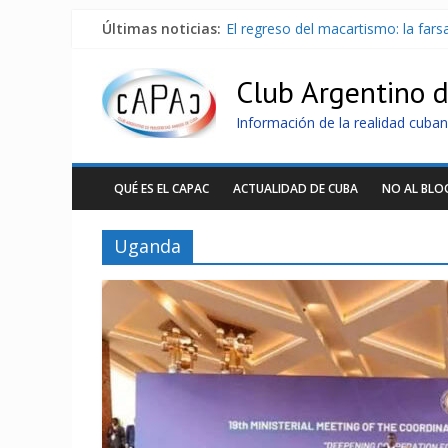
Últimas noticias:
El regreso del macartismo: la far
Milei firmó memorándum con EE.U
China presenta robots que pueden
Club Argentino 
La Habana avanza en reconexión 
Más de 7 000 contenedores imped
Información de la realidad cuban
QUÉ ES EL CAPAC
ACTUALIDAD DE CUBA
NO AL BL
Uganda