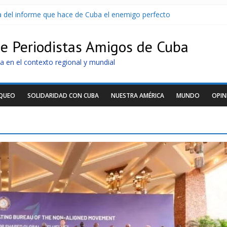
sa del informe que hace de Cuba el enemigo perfecto
U sin informarlo
 razonar, moverse y asistir a personas
de Periodistas Amigos de Cuba
tras nuevo apagón
idos de llegar a Cuba
a en el contexto regional y mundial
OQUEO
SOLIDARIDAD CON CUBA
NUESTRA AMÉRICA
MUNDO
OPIN