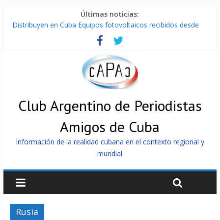
Últimas noticias:
Distribuyen en Cuba Equipos fotovoltaicos recibidos desde
Argentina
La ONU condena medidas de EE.UU contra Cuba
Cuba alerta sobre doctrina militar de dominación de EEUU
Nuevas sanciones de EEUU contra Cuba apuntan a la
cooperación militar con Rusia y China
Brutal represión contra los que marchan para que no se
venda la patria
Club Argentino de Periodistas
Amigos de Cuba
Información de la realidad cubana en el contexto regional y
mundial
Rusia