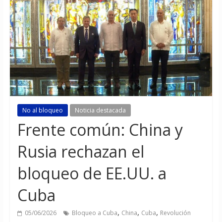
No al bloqueo
Noticia destacada
Frente común: China y
Rusia rechazan el
bloqueo de EE.UU. a
Cuba
,
,
,
05/06/2026
Bloqueo a Cuba
China
Cuba
Revolución