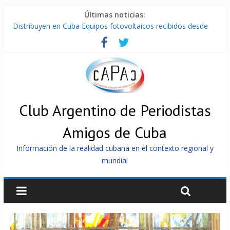
Últimas noticias:
Distribuyen en Cuba Equipos fotovoltaicos recibidos desde
Argentina
La ONU condena medidas de EE.UU contra Cuba
Cuba alerta sobre doctrina militar de dominación de EEUU
Nuevas sanciones de EEUU contra Cuba apuntan a la
cooperación militar con Rusia y China
Brutal represión contra los que marchan para que no se
venda la patria
Club Argentino de Periodistas
Amigos de Cuba
Información de la realidad cubana en el contexto regional y
mundial