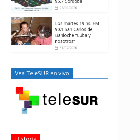
95.7 Córdoba
26/10/2020
Los martes 19 hs. FM
90.1 San Carlos de
Bariloche “Cuba y
nosotros”
31/07/2020
Vea TeleSUR en vivo
Historia