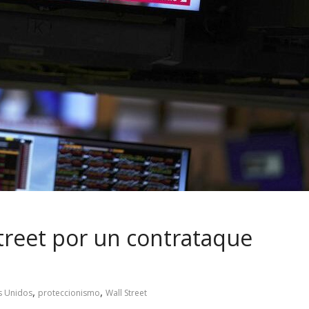
Street por un contrataque
,
,
s Unidos
proteccionismo
Wall Street