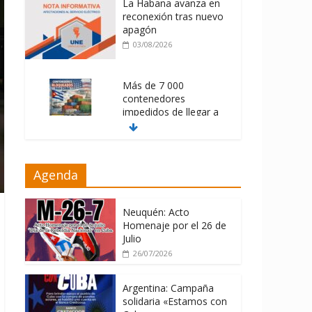
La Habana avanza en
reconexión tras nuevo
apagón
03/08/2026
Más de 7 000
contenedores
impedidos de llegar a
Cuba
03/08/2026
Milei firmó
Agenda
memorándum con
EE.UU sin informarlo
Neuquén: Acto
04/08/2026
Homenaje por el 26 de
Julio
26/07/2026
Argentina: Campaña
solidaria «Estamos con