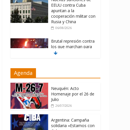
EEUU contra Cuba
apuntan a la
cooperación militar con
Rusia y China
06/08/2026
Brutal represión contra
los que marchan para
que no se venda la
patria
06/08/2026
Agenda
La ONU condena
medidas de EE.UU
contra Cuba
Neuquén: Acto
Homenaje por el 26 de
06/08/2026
Julio
26/07/2026
Argentina: Campaña
solidaria «Estamos con