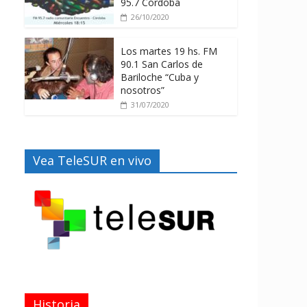
95.7 Córdoba
26/10/2020
Los martes 19 hs. FM
90.1 San Carlos de
Bariloche “Cuba y
nosotros”
31/07/2020
Vea TeleSUR en vivo
Historia