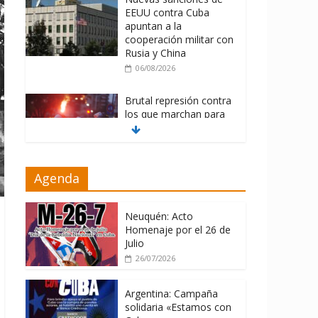
EEUU contra Cuba
apuntan a la
cooperación militar con
Rusia y China
06/08/2026
Brutal represión contra
los que marchan para
que no se venda la
patria
06/08/2026
Agenda
La ONU condena
medidas de EE.UU
contra Cuba
Neuquén: Acto
Homenaje por el 26 de
06/08/2026
Julio
26/07/2026
Argentina: Campaña
solidaria «Estamos con