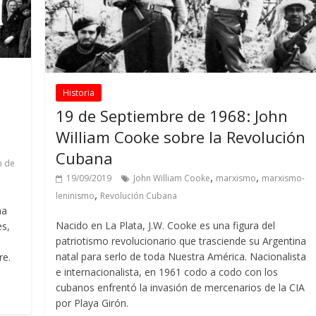
Historia
19 de Septiembre de 1968: John
William Cooke sobre la Revolución
Cubana
n de
,
,
19/09/2019
John William Cooke
marxismo
marxismo-
,
leninismo
Revolución Cubana
ma
Nacido en La Plata, J.W. Cooke es una figura del
es,
patriotismo revolucionario que trasciende su Argentina
natal para serlo de toda Nuestra América. Nacionalista
re.
e internacionalista, en 1961 codo a codo con los
cubanos enfrentó la invasión de mercenarios de la CIA
por Playa Girón.