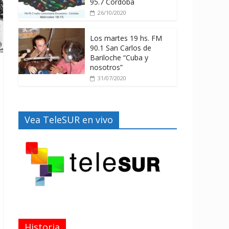
95.7 Córdoba
26/10/2020
Los martes 19 hs. FM
90.1 San Carlos de
Bariloche “Cuba y
nosotros”
31/07/2020
Vea TeleSUR en vivo
Historia