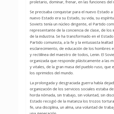
proletario, dominar, frenar, en las funciones del
Se precisaba conquistar para el nuevo Estado a l
nuevo Estado era su Estado, su vida, su espíritu
Soviets tenía un núcleo dirigente, el Partido com
representante de la conciencia de clase, de los 
de la industria. Se ha transformado en el Estad
Partido comunista, a la fe y la entusiasta lealta
esclarecimiento, de educación de los hombres ex
y rectilínea del maestro de todos, Lenin. El So
organizada que responde plásticamente a las m
y vitales, de la gran masa del pueblo ruso, que 
los oprimidos del mundo.
La prolongada y desgraciada guerra había dejado 
organización de los servicios sociales estaba 
horda nómada, sin trabajo, sin voluntad, sin di
Estado recogió de la matanza los trozos tortur
fe, una disciplina, un alma, una voluntad de trab
una generación.