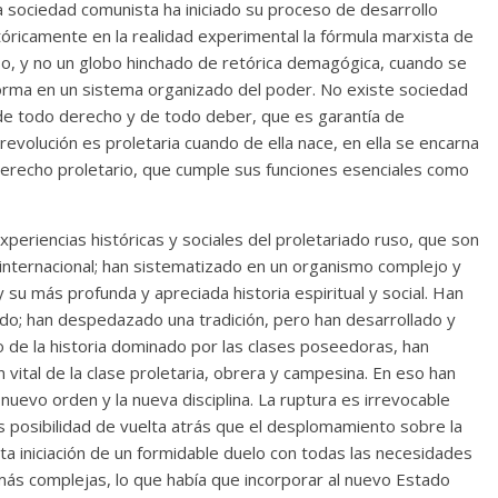
la sociedad comunista ha iniciado su proceso de desarrollo
stóricamente en la realidad experimental la fórmula marxista de
eso, y no un globo hinchado de retórica demagógica, cuando se
orma en un sistema organizado del poder. No existe sociedad
 de todo derecho y de todo deber, que es garantía de
revolución es proletaria cuando de ella nace, en ella se encarna
derecho proletario, que cumple sus funciones esenciales como
periencias históricas y sociales del proletariado ruso, que son
 internacional; han sistematizado en un organismo complejo y
y su más profunda y apreciada historia espiritual y social. Han
ado; han despedazado una tradición, pero han desarrollado y
o de la historia dominado por las clases poseedoras, han
n vital de la clase proletaria, obrera y campesina. En eso han
nuevo orden y la nueva disciplina. La ruptura es irrevocable
más posibilidad de vuelta atrás que el desplomamiento sobre la
a iniciación de un formidable duelo con todas las necesidades
 más complejas, lo que había que incorporar al nuevo Estado