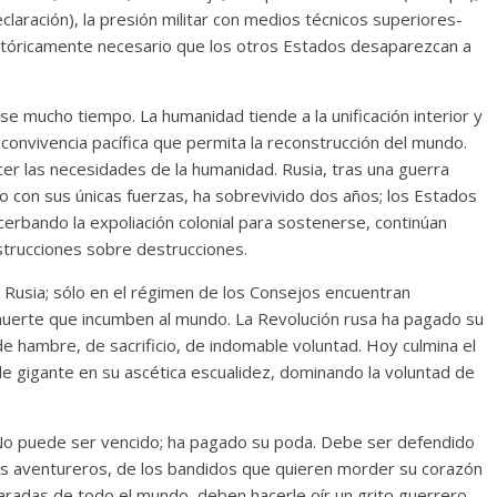
claración), la presión militar con medios técnicos superiores-
istóricamente necesario que los otros Estados desaparezcan a
 mucho tiempo. La humanidad tiende a la unificación interior y
 convivencia pacífica que permita la reconstrucción del mundo.
er las necesidades de la humanidad. Rusia, tras una guerra
o con sus únicas fuerzas, ha sobrevivido dos años; los Estados
cerbando la expoliación colonial para sostenerse, continúan
trucciones sobre destrucciones.
en Rusia; sólo en el régimen de los Consejos encuentran
muerte que incumben al mundo. La Revolución rusa ha pagado su
de hambre, de sacrificio, de indomable voluntad. Hoy culmina el
ble gigante en su ascética escualidez, dominando la voluntad de
No puede ser vencido; ha pagado su poda. Debe ser defendido
los aventureros, de los bandidos que quieren morder su corazón
amaradas de todo el mundo, deben hacerle oír un grito guerrero