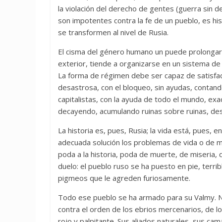
la violación del derecho de gentes (guerra sin de
son impotentes contra la fe de un pueblo, es h
se transformen al nivel de Rusia.
El cisma del género humano un puede prolongarse
exterior, tiende a organizarse en un sistema de
La forma de régimen debe ser capaz de satisfac
desastrosa, con el bloqueo, sin ayudas, contand
capitalistas, con la ayuda de todo el mundo, exa
decayendo, acumulando ruinas sobre ruinas, des
La historia es, pues, Rusia; la vida está, pues, 
adecuada solución los problemas de vida o de 
poda a la historia, poda de muerte, de miseria, 
duelo: el pueblo ruso se ha puesto en pie, terri
pigmeos que le agreden furiosamente.
Todo ese pueblo se ha armado para su Valmy. 
contra el orden de los ebrios mercenarios, de 
rojo y palpitante. Sus aliados naturales, sus c