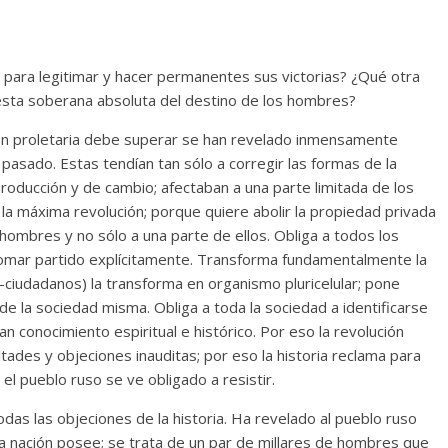
o para legitimar y hacer permanentes sus victorias? ¿Qué otra
esta soberana absoluta del destino de los hombres?
ción proletaria debe superar se han revelado inmensamente
 pasado. Estas tendían tan sólo a corregir las formas de la
roducción y de cambio; afectaban a una parte limitada de los
la máxima revolución; porque quiere abolir la propiedad privada
os hombres y no sólo a una parte de ellos. Obliga a todos los
 tomar partido explícitamente. Transforma fundamentalmente la
s-ciudadanos) la transforma en organismo pluricelular; pone
e la sociedad misma. Obliga a toda la sociedad a identificarse
 conocimiento espiritual e histórico. Por eso la revolución
ltades y objeciones inauditas; por eso la historia reclama para
l pueblo ruso se ve obligado a resistir.
odas las objeciones de la historia. Ha revelado al pueblo ruso
a nación posee; se trata de un par de millares de hombres que