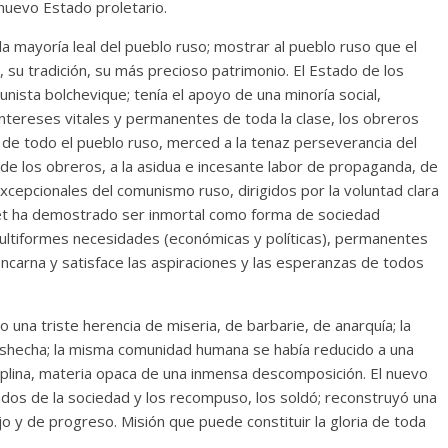
 nuevo Estado proletario.
a mayoría leal del pueblo ruso; mostrar al pueblo ruso que el
, su tradición, su más precioso patrimonio. El Estado de los
unista bolchevique; tenía el apoyo de una minoría social,
intereses vitales y permanentes de toda la clase, los obreros
o de todo el pueblo ruso, merced a la tenaz perseverancia del
d de los obreros, a la asidua e incesante labor de propaganda, de
cepcionales del comunismo ruso, dirigidos por la voluntad clara
viet ha demostrado ser inmortal como forma de sociedad
ultiformes necesidades (económicas y políticas), permanentes
encarna y satisface las aspiraciones y las esperanzas de todos
una triste herencia de miseria, de barbarie, de anarquía; la
deshecha; la misma comunidad humana se había reducido a una
sciplina, materia opaca de una inmensa descomposición. El nuevo
ados de la sociedad y los recompuso, los soldó; reconstruyó una
ajo y de progreso. Misión que puede constituir la gloria de toda