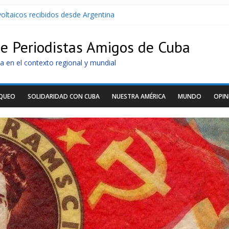
oltaicos recibidos desde Argentina
U contra Cuba
r de dominación de EEUU
de Periodistas Amigos de Cuba
Cuba apuntan a la cooperación militar con Rusia y China
archan para que no se venda la patria
a en el contexto regional y mundial
OQUEO
SOLIDARIDAD CON CUBA
NUESTRA AMÉRICA
MUNDO
OPIN