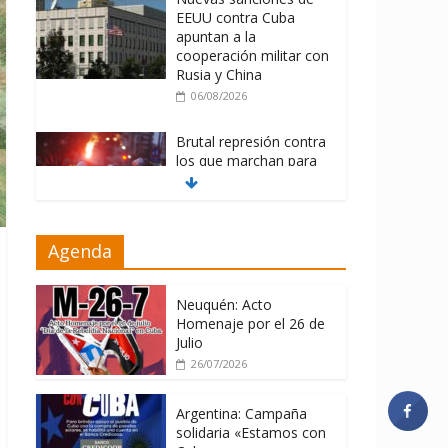
EEUU contra Cuba
apuntan a la
cooperación militar con
Rusia y China
06/08/2026
Brutal represión contra
los que marchan para
que no se venda la
patria
06/08/2026
Agenda
La ONU condena
medidas de EE.UU
contra Cuba
Neuquén: Acto
Homenaje por el 26 de
06/08/2026
Julio
26/07/2026
Argentina: Campaña
solidaria «Estamos con