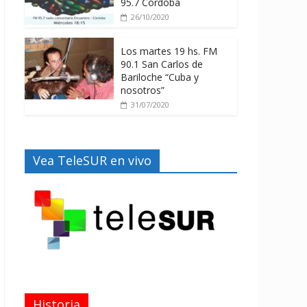
95.7 Córdoba
26/10/2020
Los martes 19 hs. FM
90.1 San Carlos de
Bariloche “Cuba y
nosotros”
31/07/2020
Vea TeleSUR en vivo
Historia