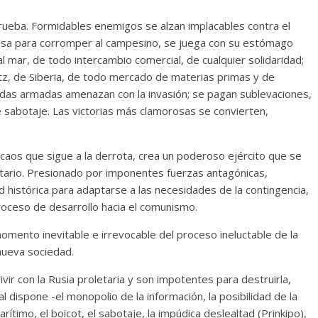
prueba. Formidables enemigos se alzan implacables contra el
alsa para corromper al campesino, se juega con su estómago
l mar, de todo intercambio comercial, de cualquier solidaridad;
tz, de Siberia, de todo mercado de materias primas y de
andas armadas amenazan con la invasión; se pagan sublevaciones,
e sabotaje. Las victorias más clamorosas se convierten,
 caos que sigue a la derrota, crea un poderoso ejército que se
etario. Presionado por imponentes fuerzas antagónicas,
dad histórica para adaptarse a las necesidades de la contingencia,
proceso de desarrollo hacia el comunismo.
omento inevitable e irrevocable del proceso ineluctable de la
 nueva sociedad.
ir con la Rusia proletaria y son impotentes para destruirla,
dispone -el monopolio de la información, la posibilidad de la
rítimo, el boicot, el sabotaje, la impúdica deslealtad (Prinkipo),