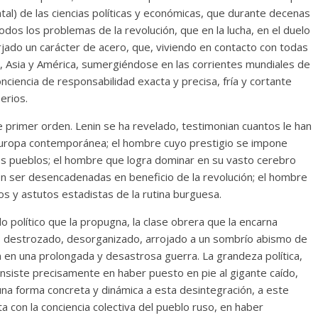
tal) de las ciencias políticas y económicas, que durante decenas
odos los problemas de la revolución, que en la lucha, en el duelo
orjado un carácter de acero, que, viviendo en contacto con todas
opa, Asia y América, sumergiéndose en las corrientes mundiales de
onciencia de responsabilidad exacta y precisa, fría y cortante
erios.
 primer orden. Lenin se ha revelado, testimonian cuantos le han
Europa contemporánea; el hombre cuyo prestigio se impone
 los pueblos; el hombre que logra dominar en su vasto cerebro
n ser desencadenadas en beneficio de la revolución; el hombre
os y astutos estadistas de la rutina burguesa.
o político que la propugna, la clase obrera que la encarna
, destrozado, desorganizado, arrojado a un sombrío abismo de
ón en una prolongada y desastrosa guerra. La grandeza política,
onsiste precisamente en haber puesto en pie al gigante caído,
na forma concreta y dinámica a esta desintegración, a este
a con la conciencia colectiva del pueblo ruso, en haber