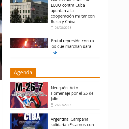
EEUU contra Cuba
apuntan a la
cooperación militar con
Rusia y China
06/08/2026
Brutal represión contra
los que marchan para
que no se venda la
patria
06/08/2026
Agenda
La ONU condena
medidas de EE.UU
contra Cuba
Neuquén: Acto
Homenaje por el 26 de
06/08/2026
Julio
26/07/2026
Argentina: Campaña
solidaria «Estamos con