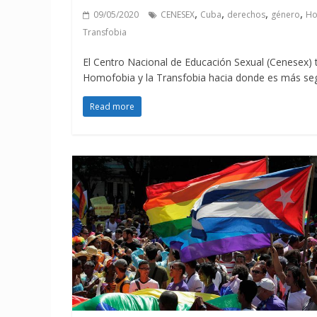
,
,
,
,
09/05/2020
CENESEX
Cuba
derechos
género
Ho
Transfobia
El Centro Nacional de Educación Sexual (Cenesex) tr
Homofobia y la Transfobia hacia donde es más segu
Read more