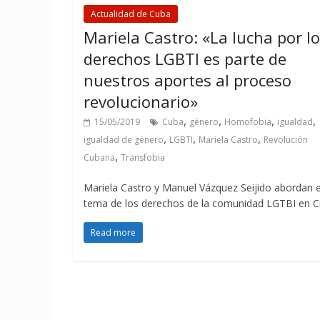
Actualidad de Cuba
Mariela Castro: «La lucha por l
derechos LGBTI es parte de
nuestros aportes al proceso
revolucionario»
,
,
,
,
15/05/2019
Cuba
género
Homofobia
igualdad
,
,
,
igualdad de género
LGBTI
Mariela Castro
Revolución
,
Cubana
Transfobia
Mariela Castro y Manuel Vázquez Seijido abordan e
tema de los derechos de la comunidad LGTBI en 
Read more