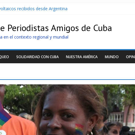
oltaicos recibidos desde Argentina
U contra Cuba
r de dominación de EEUU
de Periodistas Amigos de Cuba
Cuba apuntan a la cooperación militar con Rusia y China
archan para que no se venda la patria
a en el contexto regional y mundial
OQUEO
SOLIDARIDAD CON CUBA
NUESTRA AMÉRICA
MUNDO
OPIN