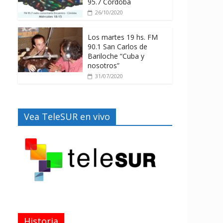
95.7 Córdoba
26/10/2020
Los martes 19 hs. FM
90.1 San Carlos de
Bariloche “Cuba y
nosotros”
31/07/2020
Vea TeleSUR en vivo
Historia