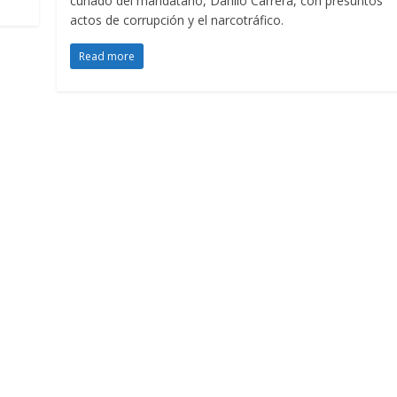
cuñado del mandatario, Danilo Carrera, con presuntos
actos de corrupción y el narcotráfico.
Read more