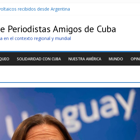
oltaicos recibidos desde Argentina
U contra Cuba
r de dominación de EEUU
de Periodistas Amigos de Cuba
Cuba apuntan a la cooperación militar con Rusia y China
archan para que no se venda la patria
a en el contexto regional y mundial
OQUEO
SOLIDARIDAD CON CUBA
NUESTRA AMÉRICA
MUNDO
OPIN