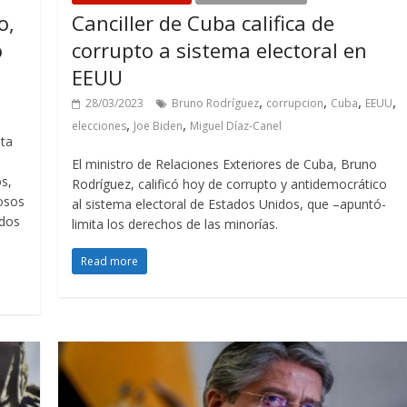
o,
Canciller de Cuba califica de
o
corrupto a sistema electoral en
EEUU
,
,
,
,
28/03/2023
Bruno Rodríguez
corrupcion
Cuba
EEUU
,
,
elecciones
Joe Biden
Miguel Díaz-Canel
ata
El ministro de Relaciones Exteriores de Cuba, Bruno
s,
Rodríguez, calificó hoy de corrupto y antidemocrático
osos
al sistema electoral de Estados Unidos, que –apuntó-
ados
limita los derechos de las minorías.
Read more