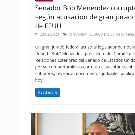
Senador Bob Menéndez corrupt
según acusación de gran jurad
de EEUU
,
,
22/09/2023
corrupcion
EEUU
Revolución Cubana
Un gran jurado federal acusó al legislador demócr
Robert “Bob” Menéndez, presidente del Comité de
Relaciones Exteriores del Senado de Estados Unido
por su comportamiento corrupto al aceptar cuanti
sobornos, revelaron documentos judiciales public
hoy.
Read more