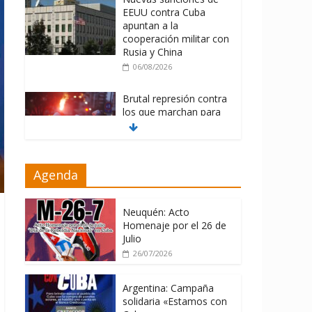
EEUU contra Cuba
apuntan a la
cooperación militar con
Rusia y China
06/08/2026
Brutal represión contra
los que marchan para
que no se venda la
patria
06/08/2026
Agenda
La ONU condena
medidas de EE.UU
contra Cuba
Neuquén: Acto
Homenaje por el 26 de
06/08/2026
Julio
26/07/2026
Argentina: Campaña
solidaria «Estamos con