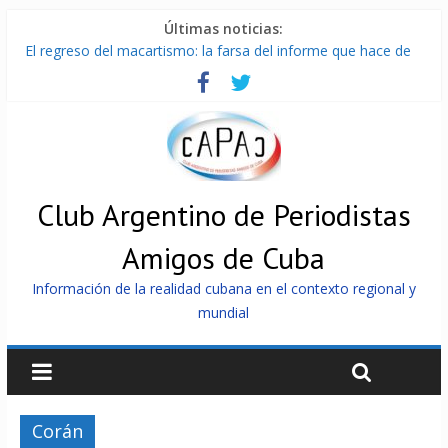
Últimas noticias:
El regreso del macartismo: la farsa del informe que hace de
Cuba el enemigo perfecto
Milei firmó memorándum con EE.UU sin informarlo
China presenta robots que pueden razonar, moverse y asistir
a personas
La Habana avanza en reconexión tras nuevo apagón
Más de 7 000 contenedores impedidos de llegar a Cuba
Club Argentino de Periodistas
Amigos de Cuba
Información de la realidad cubana en el contexto regional y
mundial
Corán