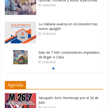
razonar, moverse y asistir a personas
04/08/2026
La Habana avanza en reconexión tras
nuevo apagón
03/08/2026
Más de 7 000 contenedores impedidos
de llegar a Cuba
03/08/2026
Milei firmó memorándum con EE.UU
Agenda
sin informarlo
04/08/2026
Neuquén: Acto Homenaje por el 26 de
Julio
26/07/2026