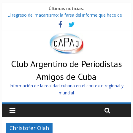
Últimas noticias:
El regreso del macartismo: la farsa del informe que hace de
Cuba el enemigo perfecto
Milei firmó memorándum con EE.UU sin informarlo
China presenta robots que pueden razonar, moverse y asistir
a personas
La Habana avanza en reconexión tras nuevo apagón
Más de 7 000 contenedores impedidos de llegar a Cuba
Club Argentino de Periodistas
Amigos de Cuba
Información de la realidad cubana en el contexto regional y
mundial
Christofer Olah