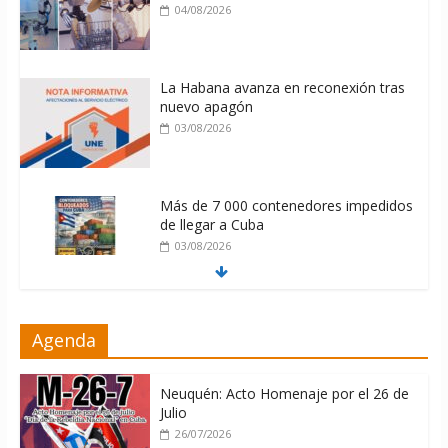
04/08/2026
La Habana avanza en reconexión tras
nuevo apagón
03/08/2026
Más de 7 000 contenedores impedidos
de llegar a Cuba
03/08/2026
Milei firmó memorándum con EE.UU
Agenda
sin informarlo
04/08/2026
Neuquén: Acto Homenaje por el 26 de
Julio
26/07/2026