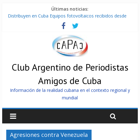
Últimas noticias:
Distribuyen en Cuba Equipos fotovoltaicos recibidos desde
Argentina
La ONU condena medidas de EE.UU contra Cuba
Cuba alerta sobre doctrina militar de dominación de EEUU
Nuevas sanciones de EEUU contra Cuba apuntan a la
cooperación militar con Rusia y China
Brutal represión contra los que marchan para que no se
venda la patria
Club Argentino de Periodistas
Amigos de Cuba
Información de la realidad cubana en el contexto regional y
mundial
Agresiones contra Venezuela