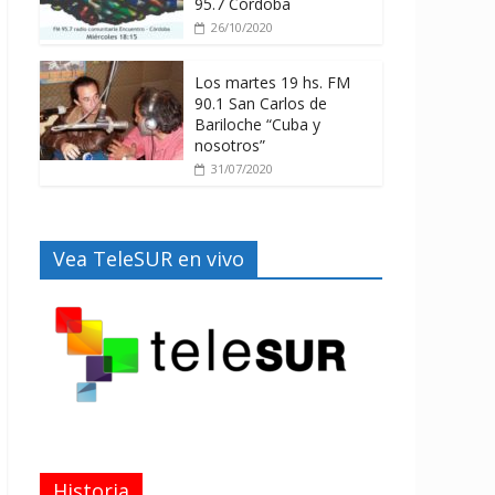
95.7 Córdoba
26/10/2020
Los martes 19 hs. FM
90.1 San Carlos de
Bariloche “Cuba y
nosotros”
31/07/2020
Vea TeleSUR en vivo
Historia