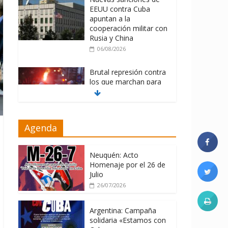
EEUU contra Cuba
apuntan a la
cooperación militar con
Rusia y China
06/08/2026
Brutal represión contra
los que marchan para
que no se venda la
patria
06/08/2026
Agenda
La ONU condena
medidas de EE.UU
contra Cuba
Neuquén: Acto
Homenaje por el 26 de
06/08/2026
Julio
26/07/2026
Argentina: Campaña
solidaria «Estamos con