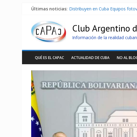
Últimas noticias:
Distribuyen en Cuba Equipos fotov
La ONU condena medidas de EE.U
Cuba alerta sobre doctrina milita
Club Argentino 
Nuevas sanciones de EEUU contra 
Brutal represión contra los que m
Información de la realidad cuban
QUÉ ES EL CAPAC
ACTUALIDAD DE CUBA
NO AL BL