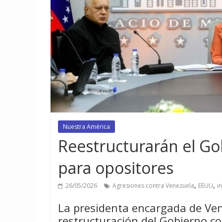
Nuestra América
Reestructurarán el Go
para opositores
,
,
26/05/2026
Agresiones contra Venezuela
EEUU
i
La presidenta encargada de Ven
restructuración del Gobierno c