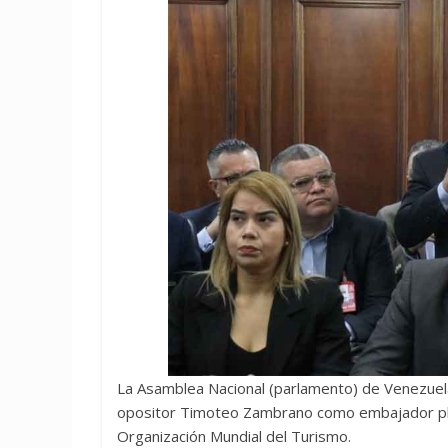
La Asamblea Nacional (parlamento) de Venezuela
opositor Timoteo Zambrano como embajador ple
Organización Mundial del Turismo.