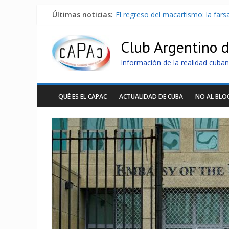
Últimas noticias:
El regreso del macartismo: la far
Milei firmó memorándum con EE.U
China presenta robots que pueden
Club Argentino 
La Habana avanza en reconexión 
Más de 7 000 contenedores imped
Información de la realidad cuban
QUÉ ES EL CAPAC
ACTUALIDAD DE CUBA
NO AL BL