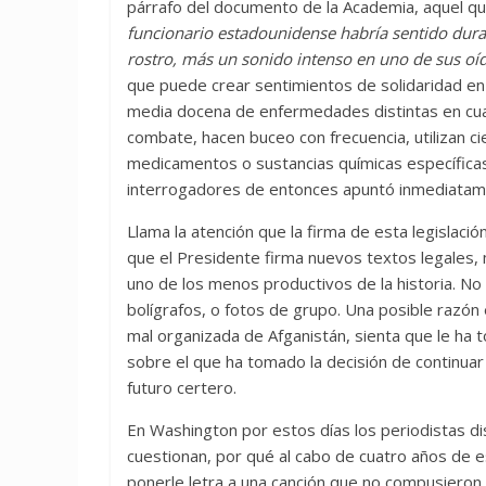
párrafo del documento de la Academia, aquel que 
funcionario estadounidense habría sentido duran
rostro, más un sonido intenso en uno de sus oído
que puede crear sentimientos de solidaridad en 
media docena de enfermedades distintas en cua
combate, hacen buceo con frecuencia, utilizan ci
medicamentos o sustancias químicas específicas.
interrogadores de entonces apuntó inmediatamen
Llama la atención que la firma de esta legislaci
que el Presidente firma nuevos textos legales,
uno de los menos productivos de la historia. No
bolígrafos, o fotos de grupo. Una posible razón e
mal organizada de Afganistán, sienta que le ha 
sobre el que ha tomado la decisión de continuar l
futuro certero.
En Washington por estos días los periodistas di
cuestionan, por qué al cabo de cuatro años de e
ponerle letra a una canción que no compusieron.