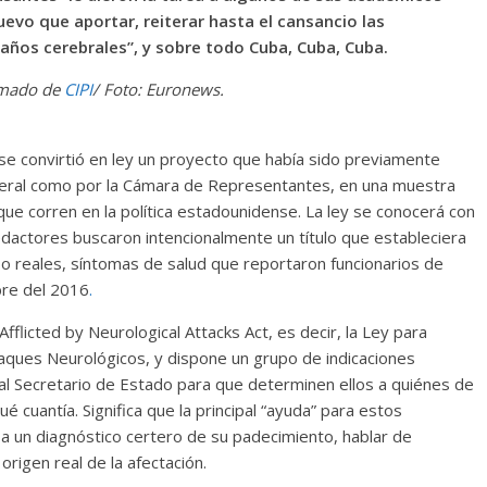
uevo que aportar, reiterar hasta el cansancio las
años cerebrales”, y sobre todo Cuba, Cuba, Cuba.
mado de
CIPI
/ Foto: Euronews.
 se convirtió en ley un proyecto que había sido previamente
deral como por la Cámara de Representantes, en una muestra
ue corren en la política estadounidense. La ley se conocerá con
actores buscaron intencionalmente un título que estableciera
, o reales, síntomas de salud que reportaron funcionarios de
re del 2016
.
Afflicted by Neurological Attacks Act, es decir, la Ley para
aques Neurológicos, y dispone un grupo de indicaciones
y al Secretario de Estado para que determinen ellos a quiénes de
 cuantía. Significa que la principal “ayuda” para estos
r a un diagnóstico certero de su padecimiento, hablar de
rigen real de la afectación.