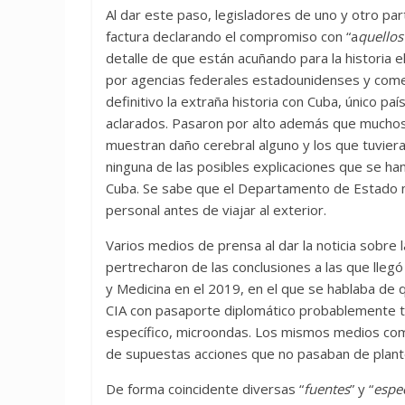
Al dar este paso, legisladores de uno y otro par
factura declarando el compromiso con “a
quellos
detalle de que están acuñando para la historia e
por agencias federales estadounidenses y come
definitivo la extraña historia con Cuba, único p
aclarados. Pasaron por alto además que muchos 
muestran daño cerebral alguno y los que tuviera
ninguna de las posibles explicaciones que se h
Cuba. Se sabe que el Departamento de Estado n
personal antes de viajar al exterior.
Varios medios de prensa al dar la noticia sobre 
pertrecharon de las conclusiones a las que llegó
y Medicina en el 2019, en el que se hablaba de 
CIA con pasaporte diplomático probablemente ten
específico, microondas. Los mismos medios com
de supuestas acciones que no pasaban de plant
De forma coincidente diversas “
fuentes
” y “
espec