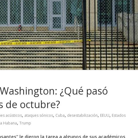
 Washington: ¿Qué pasó
s de octubre?
,
,
,
,
,
es acústicos
ataques sónicos
Cuba
desestabilización
EEUU
Estados
,
La Habana
Trump
santes” le dieron la tarea a algunos de sus académicos