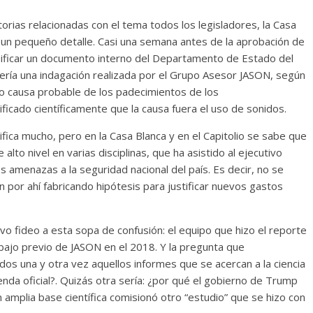
ctorias relacionadas con el tema todos los legisladores, la Casa
r un pequeño detalle. Casi una semana antes de la aprobación de
ficar un documento interno del Departamento de Estado del
fería una indagación realizada por el Grupo Asesor JASON, según
o causa probable de los padecimientos de los
ficado científicamente que la causa fuera el uso de sonidos.
fica mucho, pero en la Casa Blanca y en el Capitolio se sabe que
to nivel en varias disciplinas, que ha asistido al ejecutivo
 amenazas a la seguridad nacional del país. Es decir, no se
n por ahí fabricando hipótesis para justificar nuevos gastos
vo fideo a esta sopa de confusión: el equipo que hizo el reporte
bajo previo de JASON en el 2018. Y la pregunta que
os una y otra vez aquellos informes que se acercan a la ciencia
enda oficial?. Quizás otra sería: ¿por qué el gobierno de Trump
amplia base científica comisionó otro “estudio” que se hizo con