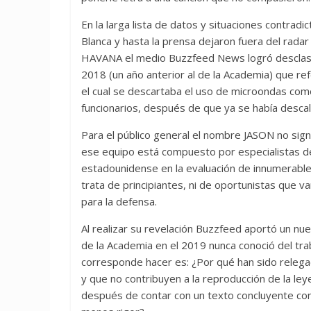
En la larga lista de datos y situaciones contradi
Blanca y hasta la prensa dejaron fuera del rada
HAVANA el medio Buzzfeed News logró desclasi
2018 (un año anterior al de la Academia) que re
el cual se descartaba el uso de microondas com
funcionarios, después de que ya se había descali
Para el público general el nombre JASON no signi
ese equipo está compuesto por especialistas de al
estadounidense en la evaluación de innumerables
trata de principiantes, ni de oportunistas que va
para la defensa.
Al realizar su revelación Buzzfeed aportó un nue
de la Academia en el 2019 nunca conoció del tra
corresponde hacer es: ¿Por qué han sido relegad
y que no contribuyen a la reproducción de la ley
después de contar con un texto concluyente con 