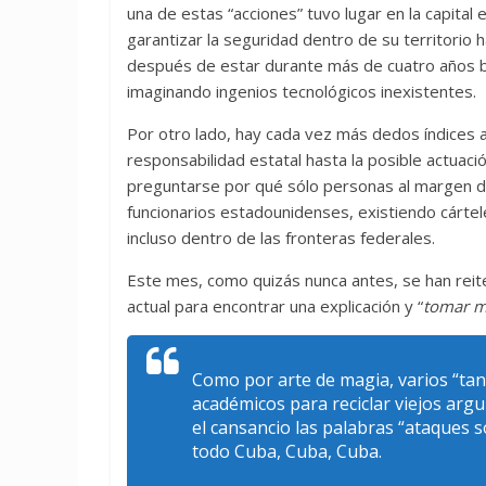
una de estas “acciones” tuvo lugar en la capita
garantizar la seguridad dentro de su territorio 
después de estar durante más de cuatro años b
imaginando ingenios tecnológicos inexistentes.
Por otro lado, hay cada vez más dedos índices
responsabilidad estatal hasta la posible actuaci
preguntarse por qué sólo personas al margen de
funcionarios estadounidenses, existiendo cárt
incluso dentro de las fronteras federales.
Este mes, como quizás nunca antes, se han reiter
actual para encontrar una explicación y “
tomar m
Como por arte de magia, varios
“ta
académicos para reciclar viejos arg
el cansancio las palabras
“ataques s
todo Cuba, Cuba, Cuba.