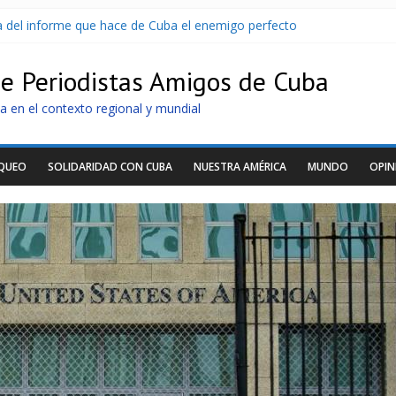
sa del informe que hace de Cuba el enemigo perfecto
U sin informarlo
 razonar, moverse y asistir a personas
de Periodistas Amigos de Cuba
tras nuevo apagón
idos de llegar a Cuba
a en el contexto regional y mundial
OQUEO
SOLIDARIDAD CON CUBA
NUESTRA AMÉRICA
MUNDO
OPIN