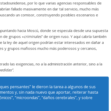
l estadounidense, por lo que varias agencias responsables de
habrían fallado masivamente en dar tal servicio, mucho más
uscando un comisor, construyendo posibles escenarios e
 apuntando hacia Moscú, donde se especula desde una supuesta
ón de grupos «
criminales
” de origen ruso. Y aquí cabría también
 la ley de aquel origen podrían estar interesados en dañar a
eles y grupos mafiosos mucho más poderosos y cercanos,
ado las exigencias, no a la administración anterior, sino a la
edidas”.
nques pensantes”
le dieron la tarea a algunos de sus
umentos y, sin nada nuevo que aportar, reiterar hasta
ónicos”, “microondas”, “daños cerebrales”
, y sobre