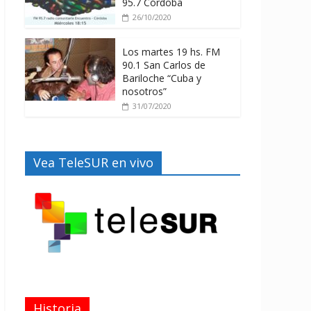
95.7 Córdoba
26/10/2020
Los martes 19 hs. FM
90.1 San Carlos de
Bariloche “Cuba y
nosotros”
31/07/2020
Vea TeleSUR en vivo
Historia