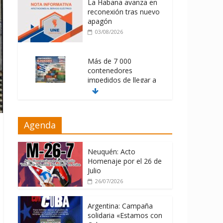
La Habana avanza en
reconexión tras nuevo
apagón
03/08/2026
Más de 7 000
contenedores
impedidos de llegar a
Cuba
03/08/2026
Milei firmó
Agenda
memorándum con
EE.UU sin informarlo
Neuquén: Acto
04/08/2026
Homenaje por el 26 de
Julio
26/07/2026
Argentina: Campaña
solidaria «Estamos con