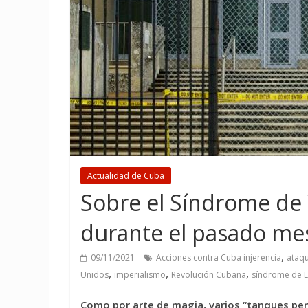
Actualidad de Cuba
Sobre el Síndrome de
durante el pasado me
,
09/11/2021
Acciones contra Cuba injerencia
ataqu
,
,
,
Unidos
imperialismo
Revolución Cubana
síndrome de 
Como por arte de magia, varios “tanques pen