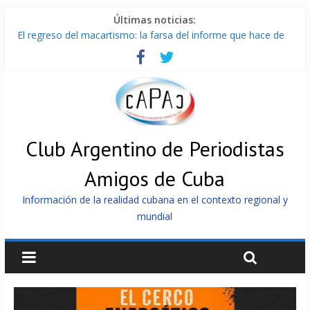
Últimas noticias:
El regreso del macartismo: la farsa del informe que hace de
Cuba el enemigo perfecto
Milei firmó memorándum con EE.UU sin informarlo
China presenta robots que pueden razonar, moverse y asistir
a personas
La Habana avanza en reconexión tras nuevo apagón
Más de 7 000 contenedores impedidos de llegar a Cuba
Club Argentino de Periodistas
Amigos de Cuba
Información de la realidad cubana en el contexto regional y
mundial