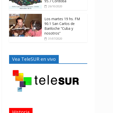
95.7 Córdoba
26/10/2020
Los martes 19 hs. FM
90.1 San Carlos de
Bariloche “Cuba y
nosotros”
31/07/2020
Vea TeleSUR en vivo
Historia