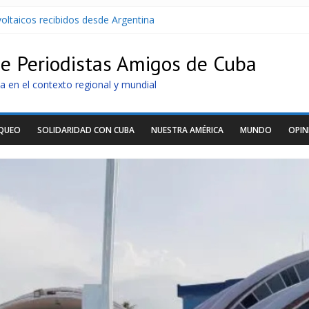
oltaicos recibidos desde Argentina
U contra Cuba
r de dominación de EEUU
de Periodistas Amigos de Cuba
Cuba apuntan a la cooperación militar con Rusia y China
archan para que no se venda la patria
a en el contexto regional y mundial
OQUEO
SOLIDARIDAD CON CUBA
NUESTRA AMÉRICA
MUNDO
OPIN