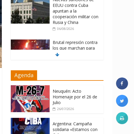
EEUU contra Cuba
apuntan a la
cooperación militar con
Rusia y China
06/08/2026
Brutal represión contra
los que marchan para
que no se venda la
patria
06/08/2026
Agenda
La ONU condena
medidas de EE.UU
contra Cuba
Neuquén: Acto
Homenaje por el 26 de
06/08/2026
Julio
26/07/2026
Argentina: Campaña
solidaria «Estamos con