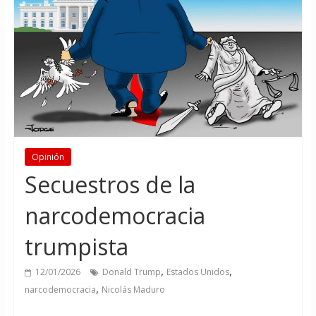
Opinión
Secuestros de la
narcodemocracia
trumpista
,
,
12/01/2026
Donald Trump
Estados Unidos
,
narcodemocracia
Nicolás Maduro