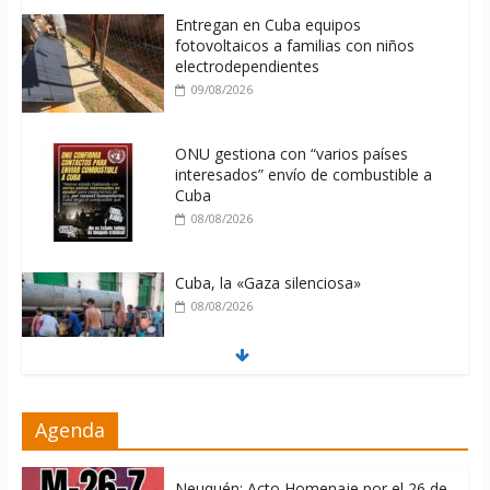
Entregan en Cuba equipos
fotovoltaicos a familias con niños
electrodependientes
09/08/2026
ONU gestiona con “varios países
interesados” envío de combustible a
Cuba
08/08/2026
Cuba, la «Gaza silenciosa»
08/08/2026
Díaz-Canel: «Cuba no tiene que
Agenda
adoctrinar a nadie, no tiene que
exportar ideas; es la historia la que
imparte lecciones»
Neuquén: Acto Homenaje por el 26 de