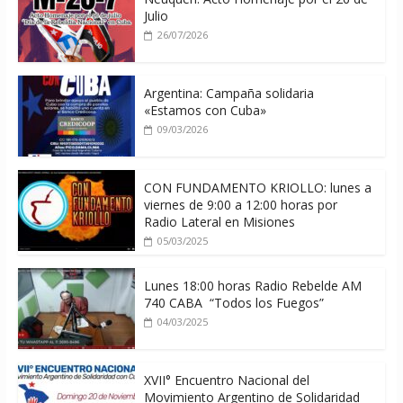
10/08/2026
Julio
26/07/2026
Argentina: Campaña solidaria
«Estamos con Cuba»
09/03/2026
CON FUNDAMENTO KRIOLLO: lunes a
viernes de 9:00 a 12:00 horas por
Radio Lateral en Misiones
05/03/2025
Lunes 18:00 horas Radio Rebelde AM
740 CABA “Todos los Fuegos”
04/03/2025
XVII° Encuentro Nacional del
Movimiento Argentino de Solidaridad