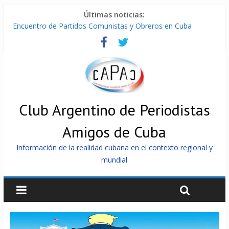
Últimas noticias:
Encuentro de Partidos Comunistas y Obreros en Cuba
Díaz-Canel: «Cuba no tiene que adoctrinar a nadie, no tiene
que exportar ideas; es la historia la que imparte lecciones»
Entregan en Cuba equipos fotovoltaicos a familias con niños
electrodependientes
ONU gestiona con “varios países interesados” envío de
combustible a Cuba
Cuba, la «Gaza silenciosa»
Club Argentino de Periodistas
Amigos de Cuba
Información de la realidad cubana en el contexto regional y
mundial