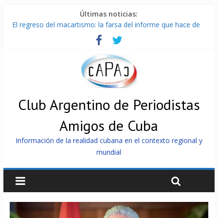
Últimas noticias:
El regreso del macartismo: la farsa del informe que hace de
Cuba el enemigo perfecto
Milei firmó memorándum con EE.UU sin informarlo
China presenta robots que pueden razonar, moverse y asistir
a personas
La Habana avanza en reconexión tras nuevo apagón
Más de 7 000 contenedores impedidos de llegar a Cuba
Club Argentino de Periodistas
Amigos de Cuba
Información de la realidad cubana en el contexto regional y
mundial