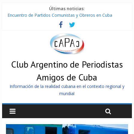
Últimas noticias:
Encuentro de Partidos Comunistas y Obreros en Cuba
Díaz-Canel: «Cuba no tiene que adoctrinar a nadie, no tiene
que exportar ideas; es la historia la que imparte lecciones»
Entregan en Cuba equipos fotovoltaicos a familias con niños
electrodependientes
ONU gestiona con “varios países interesados” envío de
combustible a Cuba
Cuba, la «Gaza silenciosa»
Club Argentino de Periodistas
Amigos de Cuba
Información de la realidad cubana en el contexto regional y
mundial