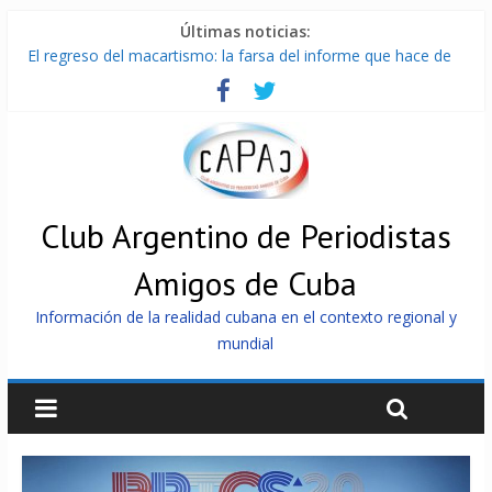
Últimas noticias:
El regreso del macartismo: la farsa del informe que hace de
Cuba el enemigo perfecto
Milei firmó memorándum con EE.UU sin informarlo
China presenta robots que pueden razonar, moverse y asistir
a personas
La Habana avanza en reconexión tras nuevo apagón
Más de 7 000 contenedores impedidos de llegar a Cuba
Club Argentino de Periodistas
Amigos de Cuba
Información de la realidad cubana en el contexto regional y
mundial