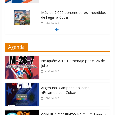
Más de 7 000 contenedores impedidos
de llegar a Cuba
03/08/2026
Milei firmó memorándum con EE.UU
Agenda
sin informarlo
04/08/2026
Neuquén: Acto Homenaje por el 26 de
Julio
26/07/2026
Argentina: Campaña solidaria
«Estamos con Cuba»
09/03/2026
CON FUNDAMENTO KRIOLLO: lunes a