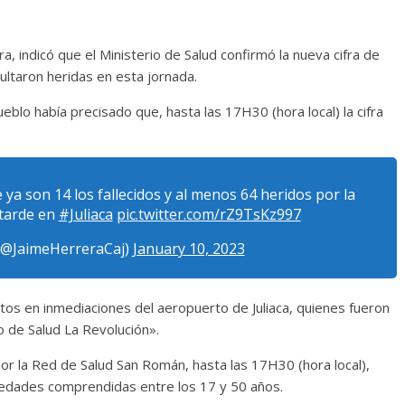
, indicó que el Ministerio de Salud confirmó la nueva cifra de
ltaron heridas en esta jornada.
blo había precisado que, hasta las 17H30 (hora local) la cifra
ya son 14 los fallecidos y al menos 64 heridos por la
 tarde en
#Juliaca
pic.twitter.com/rZ9TsKz997
@JaimeHerreraCaj)
January 10, 2023
tos en inmediaciones del aeropuerto de Juliaca, quienes fueron
o de Salud La Revolución».
por la Red de Salud San Román, hasta las 17H30 (hora local),
edades comprendidas entre los 17 y 50 años.