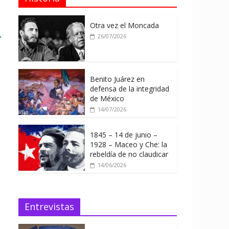
Otra vez el Moncada
→
26/07/2026
Benito Juárez en
defensa de la integridad
de México
14/07/2026
1845 – 14 de junio –
1928 – Maceo y Che: la
rebeldía de no claudicar
14/06/2026
Entrevistas