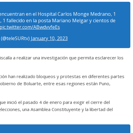
e encuentran en el Hospital Carlos Monge Medrano, 1
n, 1 fallecido en la posta Mariano Melgar y cientos de
pic.twitter.com/ABwdvvfeEs
 (@teleSURtv)
January 10, 2023
scalía a realizar una investigación que permita esclarecer los
ión han realizado bloqueos y protestas en diferentes partes
Gobierno de Boluarte, entre esas regiones están Puno,
ue inició el pasado 4 de enero para exigir el cierre del
elecciones, una Asamblea Constituyente y la libertad del