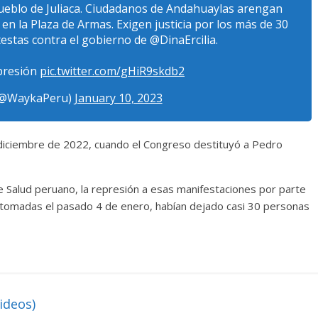
pueblo de Juliaca. Ciudadanos de Andahuaylas arengan
 en la Plaza de Armas. Exigen justicia por los más de 30
estas contra el gobierno de @DinaErcilia.
xpresión
pic.twitter.com/gHiR9skdb2
@WaykaPeru)
January 10, 2023
 diciembre de 2022, cuando el Congreso destituyó a Pedro
de Salud peruano, la represión a esas manifestaciones por parte
 retomadas el pasado 4 de enero, habían dejado casi 30 personas
ideos)