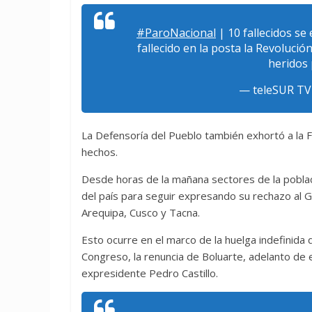
#ParoNacional
| 10 fallecidos s
fallecido en la posta la Revolució
heridos
— teleSUR TV
La Defensoría del Pueblo también exhortó a la Fi
hechos.
Desde horas de la mañana sectores de la poblac
del país para seguir expresando su rechazo al 
Arequipa, Cusco y Tacna.
Esto ocurre en el marco de la huelga indefinida q
Congreso, la renuncia de Boluarte, adelanto de 
expresidente Pedro Castillo.