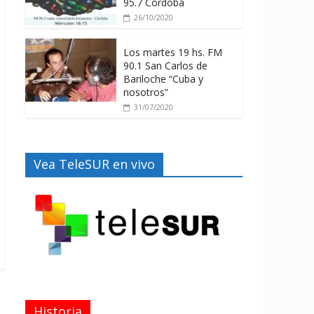
95.7 Córdoba
26/10/2020
Los martes 19 hs. FM
90.1 San Carlos de
Bariloche “Cuba y
nosotros”
31/07/2020
Vea TeleSUR en vivo
Historia