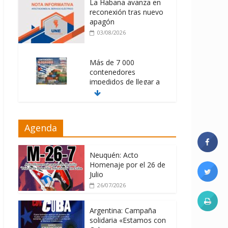
La Habana avanza en
reconexión tras nuevo
apagón
03/08/2026
Más de 7 000
contenedores
impedidos de llegar a
Cuba
03/08/2026
Milei firmó
Agenda
memorándum con
EE.UU sin informarlo
Neuquén: Acto
04/08/2026
Homenaje por el 26 de
Julio
26/07/2026
Argentina: Campaña
solidaria «Estamos con