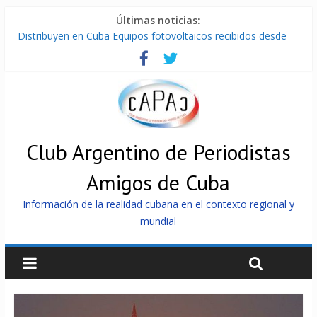
Últimas noticias:
Distribuyen en Cuba Equipos fotovoltaicos recibidos desde
Argentina
La ONU condena medidas de EE.UU contra Cuba
Cuba alerta sobre doctrina militar de dominación de EEUU
Nuevas sanciones de EEUU contra Cuba apuntan a la
cooperación militar con Rusia y China
Brutal represión contra los que marchan para que no se
venda la patria
Club Argentino de Periodistas
Amigos de Cuba
Información de la realidad cubana en el contexto regional y
mundial