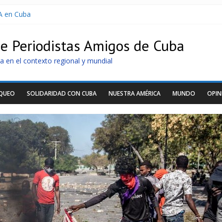
A en Cuba
interesados” envío de combustible a Cuba
de Periodistas Amigos de Cuba
s y Obreros en Cuba
 fotovoltaicos
a en el contexto regional y mundial
OQUEO
SOLIDARIDAD CON CUBA
NUESTRA AMÉRICA
MUNDO
OPIN