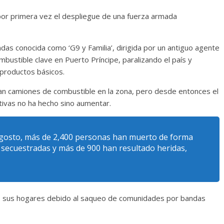
tó por primera vez el despliegue de una fuerza armada
as conocida como ‘G9 y Familia’, dirigida por un antiguo agente
mbustible clave en Puerto Príncipe, paralizando el país y
 productos básicos.
an camiones de combustible en la zona, pero desde entonces el
ctivas no ha hecho sino aumentar.
 agosto, más de 2,400 personas han muerto de forma
o secuestradas y más de 900 han resultado heridas,
 sus hogares debido al saqueo de comunidades por bandas