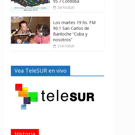
95.7 Córdoba
26/10/2020
Los martes 19 hs. FM
90.1 San Carlos de
Bariloche “Cuba y
nosotros”
31/07/2020
Vea TeleSUR en vivo
Historia