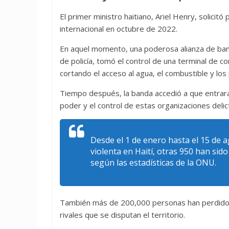
El primer ministro haitiano, Ariel Henry, solici
internacional en octubre de 2022.
En aquel momento, una poderosa alianza de band
de policía, tomó el control de una terminal de co
cortando el acceso al agua, el combustible y los
Tiempo después, la banda accedió a que entrar
poder y el control de estas organizaciones deli
Desde el 1 de enero hasta el 15 de
violenta en Haití, otras 950 han sid
según las estadísticas de la ONU.
También más de 200,000 personas han perdido
rivales que se disputan el territorio.