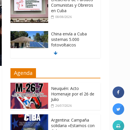
Comunistas y Obreros
en Cuba
08/08/2026
China envía a Cuba
sistemas 5.000
fotovoltaicos
08/08/2026
ONU gestiona con
Agenda
“varios países
interesados” envío de
combustible a Cuba
Neuquén: Acto
08/08/2026
Homenaje por el 26 de
Julio
26/07/2026
Argentina: Campaña
solidaria «Estamos con