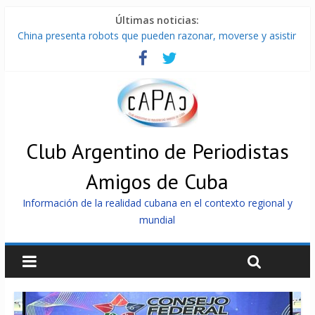
Últimas noticias:
China presenta robots que pueden razonar, moverse y asistir
a personas
Nuevas sanciones de EEUU contra Cuba apuntan a la
cooperación militar con Rusia y China
Brutal represión contra los que marchan para que no se
venda la patria
Distribuyen en Cuba Equipos fotovoltaicos recibidos desde
Argentina
Club Argentino de Periodistas
Milei firmó memorándum con EE.UU sin informarlo
Amigos de Cuba
Información de la realidad cubana en el contexto regional y
mundial