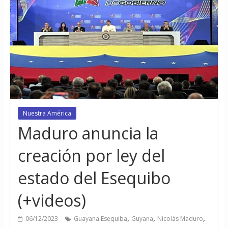
Nuestra América
Maduro anuncia la
creación por ley del
estado del Esequibo
(+videos)
,
,
,
06/12/2023
Guayana Esequiba
Guyana
Nicolás Maduro