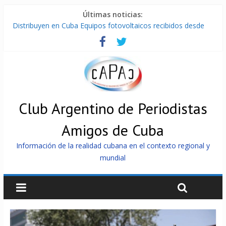
Últimas noticias:
Distribuyen en Cuba Equipos fotovoltaicos recibidos desde
Argentina
La ONU condena medidas de EE.UU contra Cuba
Cuba alerta sobre doctrina militar de dominación de EEUU
Nuevas sanciones de EEUU contra Cuba apuntan a la
cooperación militar con Rusia y China
Brutal represión contra los que marchan para que no se
venda la patria
Club Argentino de Periodistas
Amigos de Cuba
Información de la realidad cubana en el contexto regional y
mundial