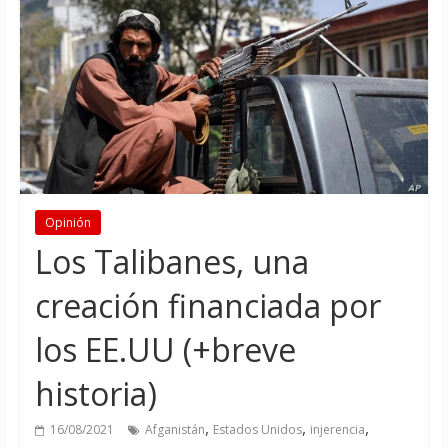
Opinión
Los Talibanes, una
creación financiada por
los EE.UU (+breve
historia)
,
,
,
16/08/2021
Afganistán
Estados Unidos
injerencia