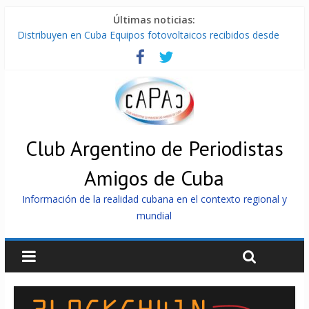
Últimas noticias:
Brutal represión contra los que marchan para que no se
venda la patria
Distribuyen en Cuba Equipos fotovoltaicos recibidos desde
Argentina
La ONU condena medidas de EE.UU contra Cuba
Cuba alerta sobre doctrina militar de dominación de EEUU
Nuevas sanciones de EEUU contra Cuba apuntan a la
cooperación militar con Rusia y China
Club Argentino de Periodistas
Amigos de Cuba
Información de la realidad cubana en el contexto regional y
mundial