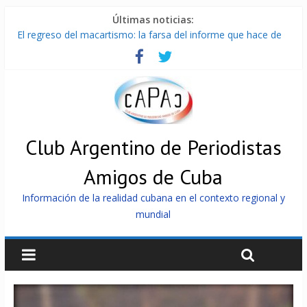
Últimas noticias:
El regreso del macartismo: la farsa del informe que hace de
Cuba el enemigo perfecto
Milei firmó memorándum con EE.UU sin informarlo
China presenta robots que pueden razonar, moverse y asistir
a personas
La Habana avanza en reconexión tras nuevo apagón
Más de 7 000 contenedores impedidos de llegar a Cuba
Club Argentino de Periodistas
Amigos de Cuba
Información de la realidad cubana en el contexto regional y
mundial