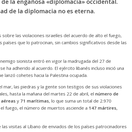
 de la engañosa «diplomacia» occidental.
ad de la diplomacia no es eterna.
s sobre las violaciones israelíes del acuerdo de alto el fuego,
países que lo patrocinan, sin cambios significativos desde las
 enemigo sionista entró en vigor la madrugada del 27 de
 ha adherido al acuerdo. El ejército libanés incluso inició una
e lanzó cohetes hacia la Palestina ocupada.
, el mar, las piedras y la gente son testigos de sus violaciones
iales, hasta la mañana del martes 22 de abril, el
número de
1 aéreas
y
71 marítimas
, lo que suma un total de 2.970
to el fuego, el número de muertos asciende a
147 mártires
,
 las visitas al Líbano de enviados de los países patrocinadores