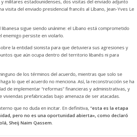
 y militares estadounidenses, dos visitas del enviado adjunto
visita del enviado presidencial francés al Líbano, Jean-Yves Le
ial libanesa sigue siendo unánime: el Líbano está comprometido
l enemigo persiste en violarlo.
sobre la entidad sionista para que detuviera sus agresiones y
 puntos que aún ocupa dentro del territorio libanés ni para
o ninguno de los términos del acuerdo, mientras que solo se
 haga lo que el acuerdo no menciona. Así, la reconstrucción se ha
ad de implementar “reformas” financieras y administrativas, y
de viviendas prefabricadas bajo amenaza de ser atacadas.
terno que no duda en incitar. En definitiva,
“esta es la etapa
nidad, pero no es una oportunidad abierta», como declaró
bolá, Sheij Naim Qassem
.