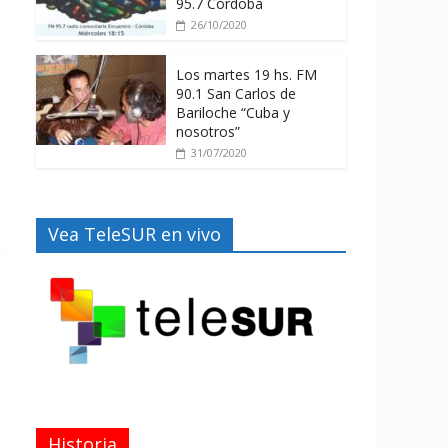
95.7 Córdoba
26/10/2020
Los martes 19 hs. FM
90.1 San Carlos de
Bariloche “Cuba y
nosotros”
31/07/2020
Vea TeleSUR en vivo
Historia