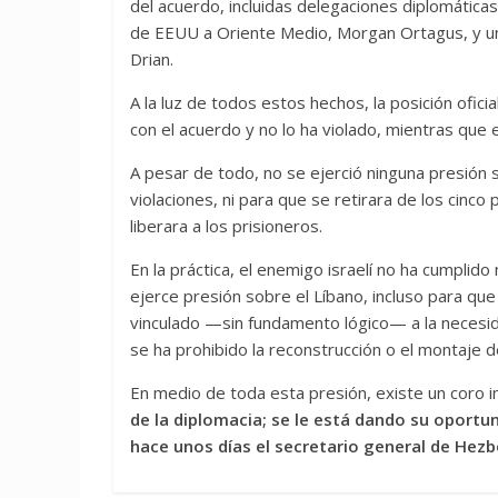
del acuerdo, incluidas delegaciones diplomáticas
de EEUU a Oriente Medio, Morgan Ortagus, y una 
Drian.
A la luz de todos estos hechos, la posición ofic
con el acuerdo y no lo ha violado, mientras que e
A pesar de todo, no se ejerció ninguna presión 
violaciones, ni para que se retirara de los cinco
liberara a los prisioneros.
En la práctica, el enemigo israelí no ha cumplid
ejerce presión sobre el Líbano, incluso para que
vinculado —sin fundamento lógico— a la necesid
se ha prohibido la reconstrucción o el montaje 
En medio de toda esta presión, existe un coro in
de la diplomacia; se le está dando su oportu
hace unos días el secretario general de Hez