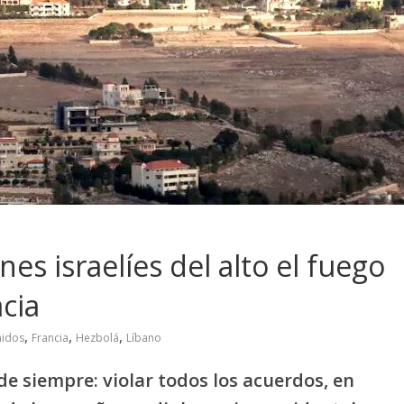
nes israelíes del alto el fuego
acia
,
,
,
nidos
Francia
Hezbolá
Líbano
 de siempre: violar todos los acuerdos, en