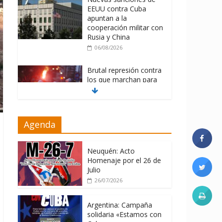
EEUU contra Cuba
apuntan a la
cooperación militar con
Rusia y China
06/08/2026
Brutal represión contra
los que marchan para
que no se venda la
patria
06/08/2026
Agenda
La ONU condena
medidas de EE.UU
contra Cuba
Neuquén: Acto
Homenaje por el 26 de
06/08/2026
Julio
26/07/2026
Argentina: Campaña
solidaria «Estamos con