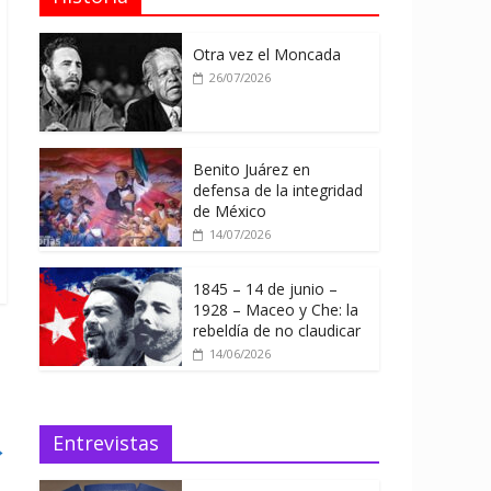
Otra vez el Moncada
26/07/2026
Benito Juárez en
defensa de la integridad
de México
14/07/2026
1845 – 14 de junio –
1928 – Maceo y Che: la
rebeldía de no claudicar
14/06/2026
Entrevistas
→