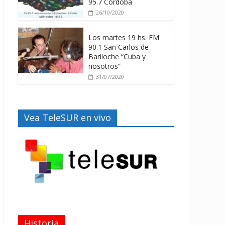
95.7 Córdoba
26/10/2020
Los martes 19 hs. FM
90.1 San Carlos de
Bariloche “Cuba y
nosotros”
31/07/2020
Vea TeleSUR en vivo
Historia