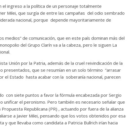
el ingreso a la política de un personaje totalmente
vier Milei, que surgía de entre las campañas del odio sembrado
nsiderada nacional, porque depende mayoritariamente de
e los medios” de comunicación, que en este país dominan más del
 monopolio del Grupo Clarín va a la cabeza, pero le siguen La
ional.
sta Unión por la Patria, además de la cruel reivindicación de la
rno presentados, que se resumían en un solo término “arrasar
r el Estado hasta acabar con la soberanía nacional, parecen
do con siete puntos a favor la fórmula encabezada por Sergio
 unificar el peronismo. Pero también es necesario señalar que
a Propuesta Republicana (PR) , actuando por fuera de la alianza
liarse a Javier Milei, pensando que los votos obtenidos por esa
a y que llevaba como candidata a Patricia Bullrich irían hacia