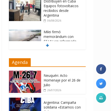
Distribuyen en Cuba
Equipos fotovoltaicos
recibidos desde
Argentina
06/08/2026
Milei firmó
memorándum con
EE.UU sin informarlo
04/08/2026
Nuevas sanciones de
Agenda
EEUU contra Cuba
apuntan a la
cooperación militar con
Neuquén: Acto
Rusia y China
Homenaje por el 26 de
Julio
06/08/2026
26/07/2026
Argentina: Campaña
solidaria «Estamos con