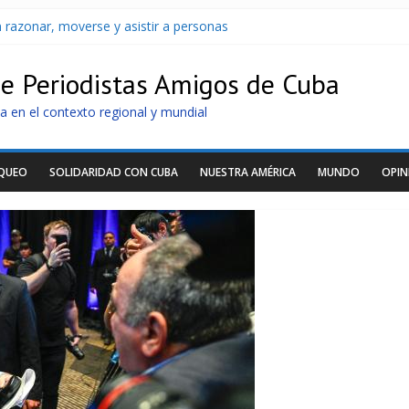
 razonar, moverse y asistir a personas
Cuba apuntan a la cooperación militar con Rusia y China
archan para que no se venda la patria
de Periodistas Amigos de Cuba
oltaicos recibidos desde Argentina
U sin informarlo
a en el contexto regional y mundial
OQUEO
SOLIDARIDAD CON CUBA
NUESTRA AMÉRICA
MUNDO
OPIN