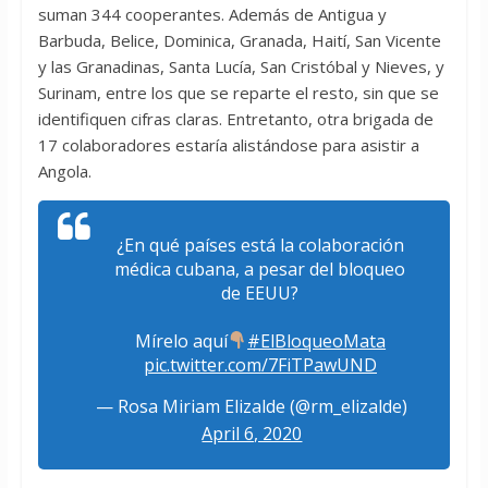
suman 344 cooperantes. Además de Antigua y
Barbuda, Belice, Dominica, Granada, Haití, San Vicente
y las Granadinas, Santa Lucía, San Cristóbal y Nieves, y
Surinam, entre los que se reparte el resto, sin que se
identifiquen cifras claras. Entretanto, otra brigada de
17 colaboradores estaría alistándose para asistir a
Angola.
¿En qué países está la colaboración
médica cubana, a pesar del bloqueo
de EEUU?
Mírelo aquí
#ElBloqueoMata
pic.twitter.com/7FiTPawUND
— Rosa Miriam Elizalde (@rm_elizalde)
April 6, 2020