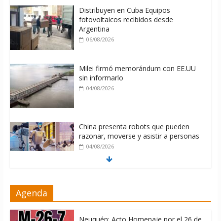
Distribuyen en Cuba Equipos
fotovoltaicos recibidos desde
Argentina
06/08/2026
Milei firmó memorándum con EE.UU
sin informarlo
04/08/2026
China presenta robots que pueden
razonar, moverse y asistir a personas
04/08/2026
Brutal represión contra los que
Agenda
marchan para que no se venda la
patria
06/08/2026
Neuquén: Acto Homenaje por el 26 de