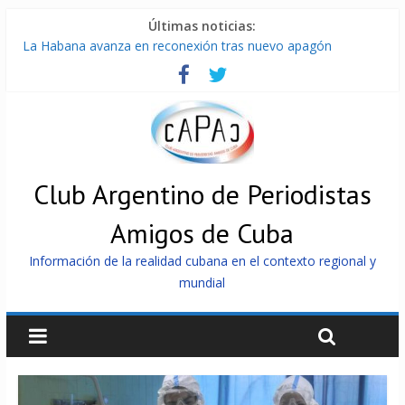
Últimas noticias:
La Habana avanza en reconexión tras nuevo apagón
Brutal represión contra los que marchan para que no se
venda la patria
Distribuyen en Cuba Equipos fotovoltaicos recibidos desde
Argentina
Milei firmó memorándum con EE.UU sin informarlo
China presenta robots que pueden razonar, moverse y asistir
a personas
Club Argentino de Periodistas
Amigos de Cuba
Información de la realidad cubana en el contexto regional y
mundial