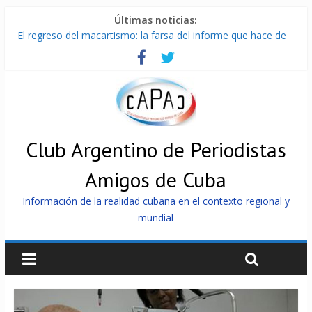
Últimas noticias:
El regreso del macartismo: la farsa del informe que hace de
Cuba el enemigo perfecto
Milei firmó memorándum con EE.UU sin informarlo
China presenta robots que pueden razonar, moverse y asistir
a personas
La Habana avanza en reconexión tras nuevo apagón
Más de 7 000 contenedores impedidos de llegar a Cuba
Club Argentino de Periodistas
Amigos de Cuba
Información de la realidad cubana en el contexto regional y
mundial