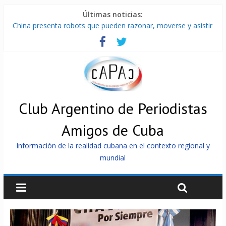
Últimas noticias:
China presenta robots que pueden razonar, moverse y asistir
a personas
Nuevas sanciones de EEUU contra Cuba apuntan a la
cooperación militar con Rusia y China
Brutal represión contra los que marchan para que no se
venda la patria
Distribuyen en Cuba Equipos fotovoltaicos recibidos desde
Argentina
Club Argentino de Periodistas
Milei firmó memorándum con EE.UU sin informarlo
Amigos de Cuba
Información de la realidad cubana en el contexto regional y
mundial