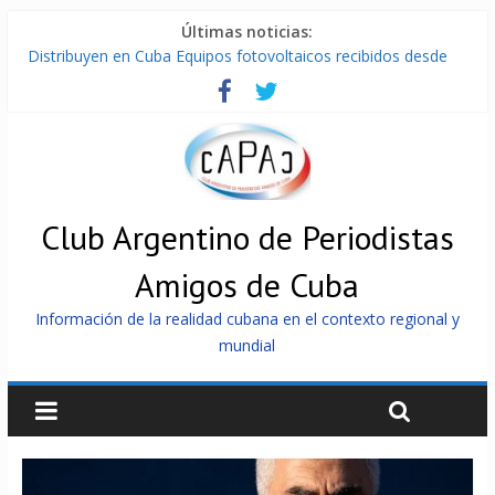
Últimas noticias:
Distribuyen en Cuba Equipos fotovoltaicos recibidos desde
Argentina
La ONU condena medidas de EE.UU contra Cuba
Cuba alerta sobre doctrina militar de dominación de EEUU
Nuevas sanciones de EEUU contra Cuba apuntan a la
cooperación militar con Rusia y China
Brutal represión contra los que marchan para que no se
venda la patria
Club Argentino de Periodistas
Amigos de Cuba
Información de la realidad cubana en el contexto regional y
mundial