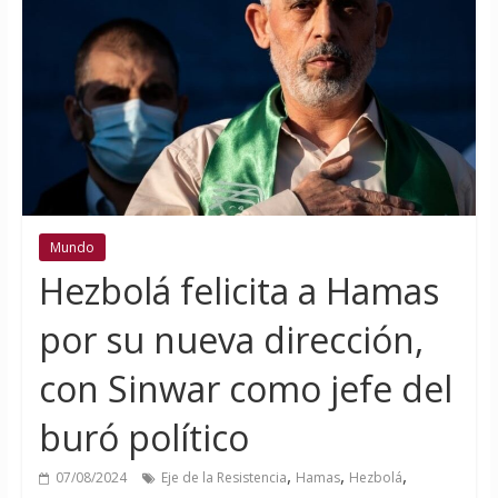
Mundo
Hezbolá felicita a Hamas
por su nueva dirección,
con Sinwar como jefe del
buró político
,
,
,
07/08/2024
Eje de la Resistencia
Hamas
Hezbolá