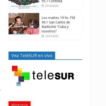
95.7 Córdoba
26/10/2020
Los martes 19 hs. FM
90.1 San Carlos de
Bariloche “Cuba y
nosotros”
31/07/2020
Vea TeleSUR en vivo
→
Historia