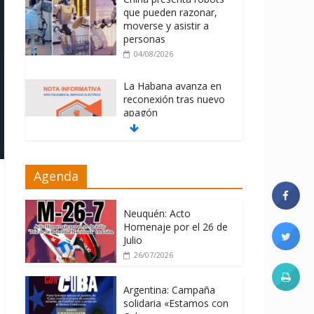
que pueden razonar,
moverse y asistir a
personas
04/08/2026
La Habana avanza en
reconexión tras nuevo
apagón
03/08/2026
Distribuyen en Cuba
Agenda
Equipos fotovoltaicos
recibidos desde
Argentina
Neuquén: Acto
06/08/2026
Homenaje por el 26 de
Julio
26/07/2026
Argentina: Campaña
solidaria «Estamos con