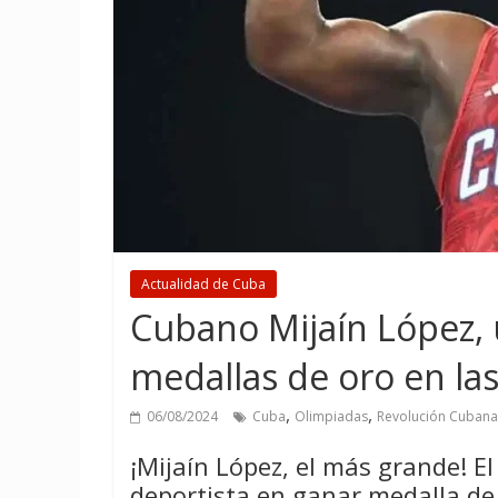
Actualidad de Cuba
Cubano Mijaín López, 
medallas de oro en la
,
,
06/08/2024
Cuba
Olimpiadas
Revolución Cubana
¡Mijaín López, el más grande! El
deportista en ganar medalla de