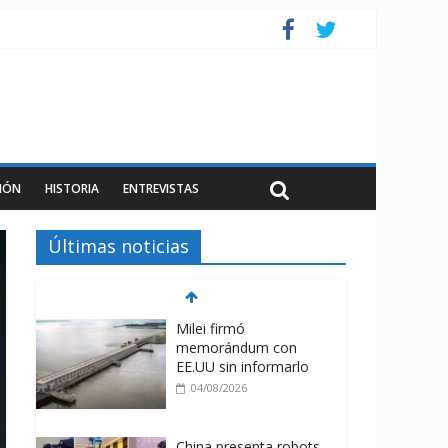
IÓN
HISTORIA
ENTREVISTAS
Últimas noticias
Milei firmó
memorándum con
EE.UU sin informarlo
04/08/2026
China presenta robots