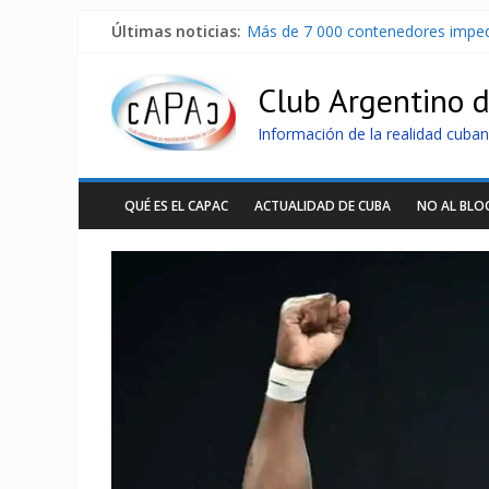
Últimas noticias:
Más de 7 000 contenedores imped
Distribuyen en Cuba Equipos fotov
Milei firmó memorándum con EE.U
Club Argentino 
China presenta robots que pueden
La Habana avanza en reconexión 
Información de la realidad cuban
QUÉ ES EL CAPAC
ACTUALIDAD DE CUBA
NO AL BL