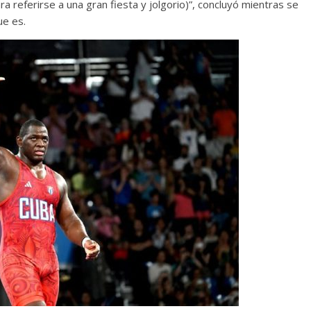
referirse a una gran fiesta y jolgorio)”, concluyó mientras se
ue es.