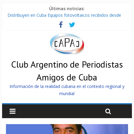
Últimas noticias:
Distribuyen en Cuba Equipos fotovoltaicos recibidos desde
Argentina
La ONU condena medidas de EE.UU contra Cuba
Cuba alerta sobre doctrina militar de dominación de EEUU
Nuevas sanciones de EEUU contra Cuba apuntan a la
cooperación militar con Rusia y China
Brutal represión contra los que marchan para que no se
venda la patria
Club Argentino de Periodistas
Amigos de Cuba
Información de la realidad cubana en el contexto regional y
mundial