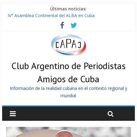
Últimas noticias:
IV° Asamblea Continental del ALBA en Cuba
ONU gestiona con “varios países interesados” envío de
combustible a Cuba
Cuba, la «Gaza silenciosa»
Encuentro de Partidos Comunistas y Obreros en Cuba
China envía a Cuba sistemas 5.000 fotovoltaicos
Club Argentino de Periodistas
Amigos de Cuba
Información de la realidad cubana en el contexto regional y
mundial