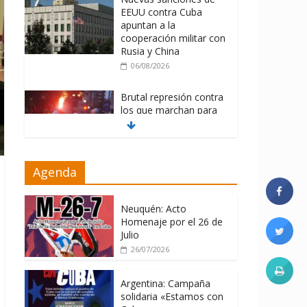
EEUU contra Cuba
apuntan a la
cooperación militar con
Rusia y China
06/08/2026
Brutal represión contra
los que marchan para
que no se venda la
patria
06/08/2026
Agenda
La ONU condena
medidas de EE.UU
contra Cuba
Neuquén: Acto
Homenaje por el 26 de
06/08/2026
Julio
26/07/2026
Argentina: Campaña
solidaria «Estamos con