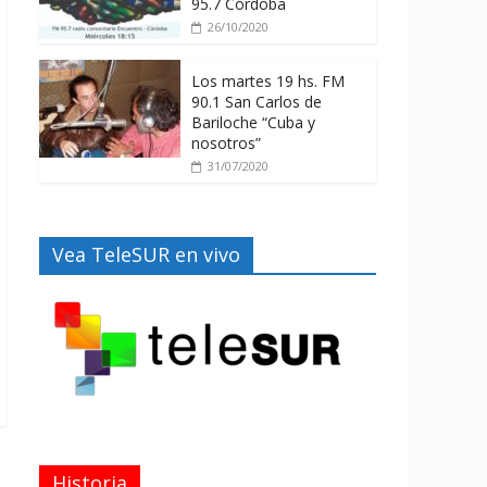
95.7 Córdoba
26/10/2020
Los martes 19 hs. FM
90.1 San Carlos de
Bariloche “Cuba y
nosotros”
31/07/2020
Vea TeleSUR en vivo
Historia