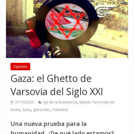
Opinión
Gaza: el Ghetto de
Varsovia del Siglo XXI
,
31/10/2023
Eje de la Resistencia
Estado Terrorista de
,
,
,
Israel
Gaza
genocidio
Palestina
Una nueva prueba para la
humanidad. ¿De qué lado estamos?