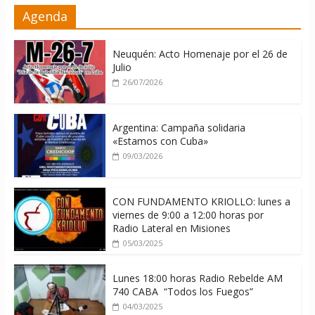
Milei firmó memorándum con EE.UU
Agenda
sin informarlo
04/08/2026
Neuquén: Acto Homenaje por el 26 de
Julio
26/07/2026
Argentina: Campaña solidaria
«Estamos con Cuba»
09/03/2026
CON FUNDAMENTO KRIOLLO: lunes a
viernes de 9:00 a 12:00 horas por
Radio Lateral en Misiones
05/03/2025
Lunes 18:00 horas Radio Rebelde AM
740 CABA “Todos los Fuegos”
04/03/2025