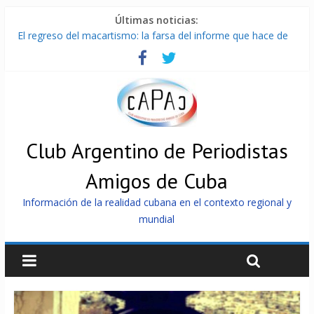
Últimas noticias:
El regreso del macartismo: la farsa del informe que hace de
Cuba el enemigo perfecto
Milei firmó memorándum con EE.UU sin informarlo
China presenta robots que pueden razonar, moverse y asistir
a personas
La Habana avanza en reconexión tras nuevo apagón
Más de 7 000 contenedores impedidos de llegar a Cuba
Club Argentino de Periodistas
Amigos de Cuba
Información de la realidad cubana en el contexto regional y
mundial