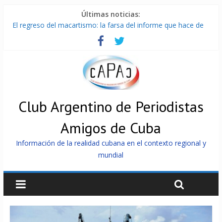
Últimas noticias:
El regreso del macartismo: la farsa del informe que hace de
Cuba el enemigo perfecto
Milei firmó memorándum con EE.UU sin informarlo
China presenta robots que pueden razonar, moverse y asistir
a personas
La Habana avanza en reconexión tras nuevo apagón
Más de 7 000 contenedores impedidos de llegar a Cuba
Club Argentino de Periodistas
Amigos de Cuba
Información de la realidad cubana en el contexto regional y
mundial