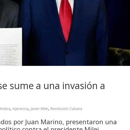
 se sume a una invasión a
,
,
,
Unidos
injerencia
Javier Milei
Revolución Cubana
ados por Juan Marino, presentaron una
olítico contra el presidente Milei,