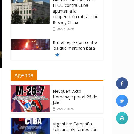
EEUU contra Cuba
apuntan a la
cooperación militar con
Rusia y China
06/08/2026
Brutal represión contra
los que marchan para
que no se venda la
patria
06/08/2026
Agenda
La ONU condena
medidas de EE.UU
contra Cuba
Neuquén: Acto
Homenaje por el 26 de
06/08/2026
Julio
26/07/2026
Argentina: Campaña
solidaria «Estamos con