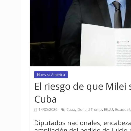
Nuestra América
El riesgo de que Milei
Cuba
,
,
,
14/05/2026
Cuba
Donald Trump
EEUU
Estados 
Diputados nacionales, encabez
ampliación del pedido de juicio p