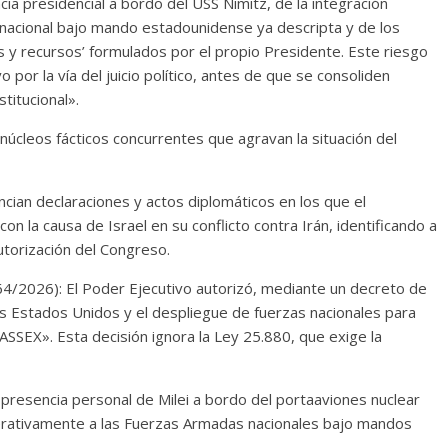
ia presidencial a bordo del USS Nimitz, de la integración
inacional bajo mando estadounidense ya descripta y de los
 y recursos’ formulados por el propio Presidente. Este riesgo
vo por la vía del juicio político, antes de que se consoliden
titucional».
núcleos fácticos concurrentes que agravan la situación del
ian declaraciones y actos diplomáticos en los que el
con la causa de Israel en su conflicto contra Irán, identificando a
torización del Congreso.
64/2026): El Poder Ejecutivo autorizó, mediante un decreto de
os Estados Unidos y el despliegue de fuerzas nacionales para
SSEX». Esta decisión ignora la Ley 25.880, que exige la
la presencia personal de Milei a bordo del portaaviones nuclear
erativamente a las Fuerzas Armadas nacionales bajo mandos