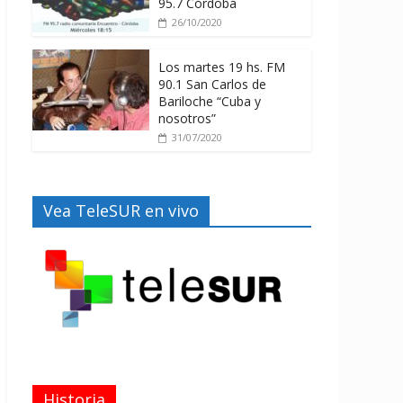
95.7 Córdoba
26/10/2020
Los martes 19 hs. FM
90.1 San Carlos de
Bariloche “Cuba y
nosotros”
31/07/2020
Vea TeleSUR en vivo
Historia