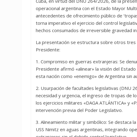
Cuba, en virtud del DNU 264/2026, de la presenc
operacional argentina con el Estado Mayor Mult
antecedentes de ofrecimiento público de ‘tropas
torna imperativo el ejercicio del control legislati
hechos consumados de irreversible gravedad ins
La presentación se estructura sobre otros tres 
Presidente:
1. Compromiso en guerras extranjeras: Se denunc
Presidente afirmó «alinear» la visión del Estado 
esta nación como «enemigo» de Argentina sin au
2. Usurpación de facultades legislativas (DNU 2
necesidad y urgencia, el ingreso de tropas de l
los ejercicios militares «DAGA ATLÁNTICA» y «PA
intervención previa del Poder Legislativo.
3. Alineamiento militar y simbólico: Se destaca 
USS Nimitz en aguas argentinas, integrando op
extranjeros sin el debido control legislativo.