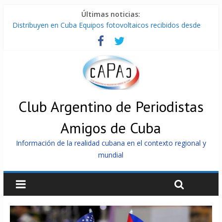
Últimas noticias:
Distribuyen en Cuba Equipos fotovoltaicos recibidos desde
Argentina
La ONU condena medidas de EE.UU contra Cuba
Cuba alerta sobre doctrina militar de dominación de EEUU
Nuevas sanciones de EEUU contra Cuba apuntan a la
cooperación militar con Rusia y China
Brutal represión contra los que marchan para que no se
venda la patria
Club Argentino de Periodistas
Amigos de Cuba
Información de la realidad cubana en el contexto regional y
mundial