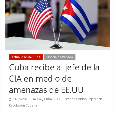
Actualidad de Cuba
Noticia destacada
Cuba recibe al jefe de la
CIA en medio de
amenazas de EE.UU
,
,
,
,
,
14/05/2026
CIA
Cuba
EEUU
Estados Unidos
injerencia
Revolución Cubana