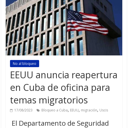
No al bloqueo
EEUU anuncia reapertura
en Cuba de oficina para
temas migratorios
,
,
,
17/08/2023
Bloqueo a Cuba
EEUU
migración
Uscis
El Departamento de Seguridad