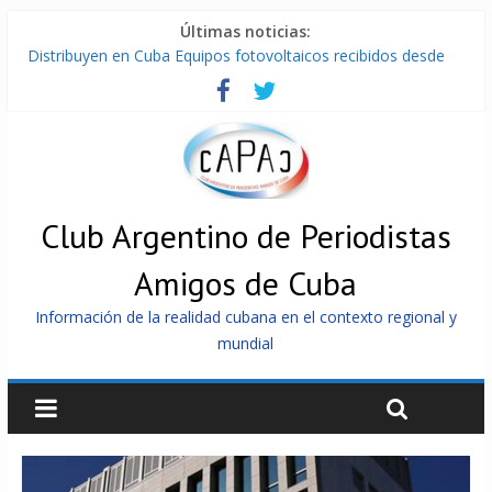
Últimas noticias:
Distribuyen en Cuba Equipos fotovoltaicos recibidos desde
Argentina
La ONU condena medidas de EE.UU contra Cuba
Cuba alerta sobre doctrina militar de dominación de EEUU
Nuevas sanciones de EEUU contra Cuba apuntan a la
cooperación militar con Rusia y China
Brutal represión contra los que marchan para que no se
venda la patria
Club Argentino de Periodistas
Amigos de Cuba
Información de la realidad cubana en el contexto regional y
mundial