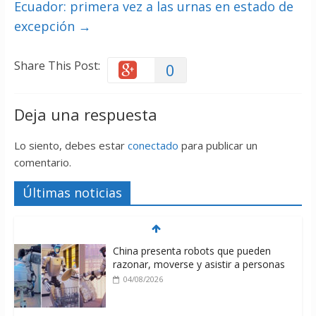
Ecuador: primera vez a las urnas en estado de
excepción
→
Share This Post:
0
Deja una respuesta
Lo siento, debes estar
conectado
para publicar un
comentario.
Últimas noticias
China presenta robots que pueden
razonar, moverse y asistir a personas
04/08/2026