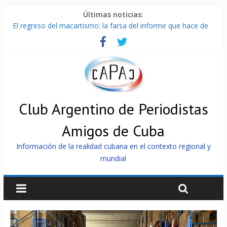
Últimas noticias:
El regreso del macartismo: la farsa del informe que hace de
Cuba el enemigo perfecto
Milei firmó memorándum con EE.UU sin informarlo
China presenta robots que pueden razonar, moverse y asistir
a personas
La Habana avanza en reconexión tras nuevo apagón
Más de 7 000 contenedores impedidos de llegar a Cuba
Club Argentino de Periodistas
Amigos de Cuba
Información de la realidad cubana en el contexto regional y
mundial